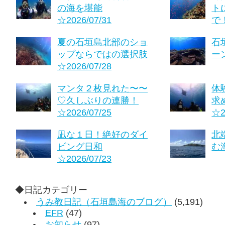
の海を堪能
ト
☆2026/07/31
で！
夏の石垣島北部のショ
石
ップならではの選択肢
ーン
☆2026/07/28
マンタ２枚見れた〜〜
体
♡久しぶりの連勝！
求
☆2026/07/25
☆2
凪な１日！絶好のダイ
北
ビング日和
む海
☆2026/07/23
◆日記カテゴリー
うみ教日記（石垣島海のブログ）
(5,191)
EFR
(47)
お知らせ
(97)