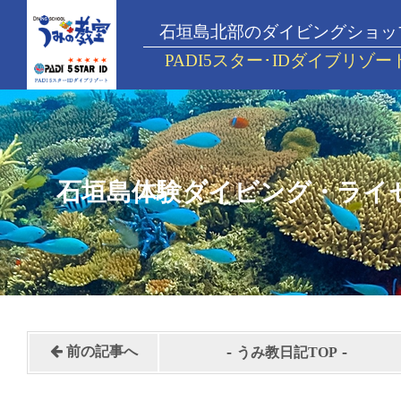
石垣島北部のダイビングショッ
PADI5スター･IDダイブリゾー
石垣島体験ダイビング・ライ
-
-
前の記事へ
うみ教日記TOP