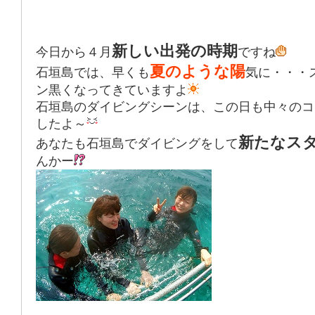
新しい出発の時期
今日から４月
ですね
夏のような陽
石垣島では、早くも
気に・・・
ン黒くなってきていますよ
石垣島のダイビングシーンは、この日も中々のコ
したよ～
新たなス
あなたも石垣島でダイビングをして
んかー