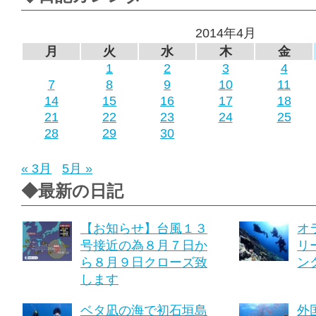
2014年4月
月
火
水
木
金
1
2
3
4
7
8
9
10
11
14
15
16
17
18
21
22
23
24
25
28
29
30
« 3月
5月 »
◆最新の日記
【お知らせ】台風１３
オ
号接近の為８月７日か
リ
ら８月９日クローズ致
ング
します
ベタ凪の海で初石垣島
外