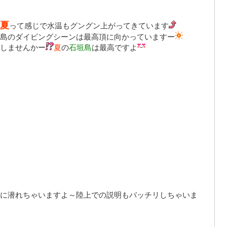
夏
って感じで水温もグングン上がってきています
島のダイビングシーンは最高頂に向かっていますー
しませんかー
夏
の
石垣島
は
最高
ですよ
に潜れちゃいますよ～陸上での説明もバッチリしちゃいま