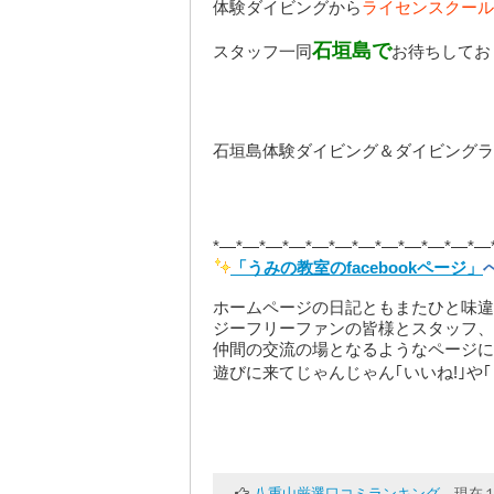
体験ダイビングから
ライセンスクール
石垣島で
スタッフ一同
お待ちしてお
石垣島体験ダイビング＆ダイビングラ
*—*—*—*—*—*—*—*—*—*—*—*—
「うみの教室のfacebookページ」
ホームページの日記ともまたひと味違
ジーフリーファンの皆様とスタッフ、
仲間の交流の場となるようなページに
遊びに来てじゃんじゃん｢いいね!｣や
八重山厳選口コミランキング
現在１