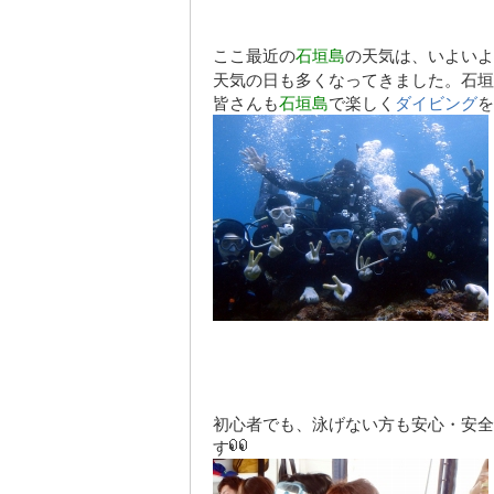
ここ最近の
石垣島
の天気は、いよいよ
天気の日も多くなってきました。石垣
皆さんも
石垣島
で楽しく
ダイビング
を
初心者でも、泳げない方も
安心
・
安全
す