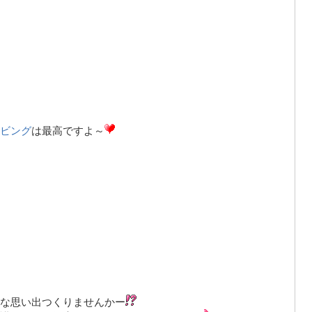
ビング
は
最高
ですよ～
な思い出つくりませんかー