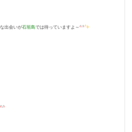
な出会いが
石垣島
では待っていますよ～