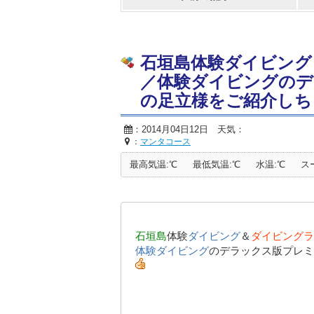
石垣島体験ダイビング
／体験ダイビングのデ
の足立様をご紹介しちゃいま
：2014月04日12日 天気：
：
マンタコース
最高気温:℃
最低気温:℃
水温:℃
ス
石垣島
体験
ダイビング
＆
ダイビングラ
体験ダイビング
のデラックス版
プレミ