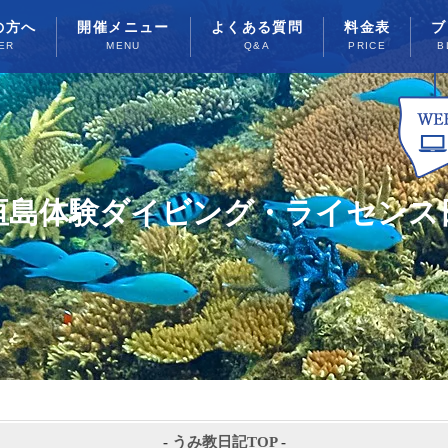
の方へ
開催メニュー
よくある質問
料金表
ブ
ER
MENU
Q&A
PRICE
B
垣島体験ダイビング・ライセンス
-
うみ教日記TOP
-