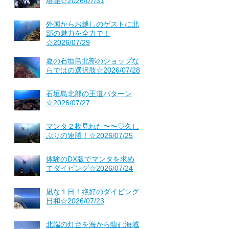
堪能☆2026/07/31
外国からお越しのゲストに北
部の魅力を全力で！
☆2026/07/29
夏の石垣島北部のショップな
らではの選択肢☆2026/07/28
石垣島北部の王道パターン
☆2026/07/27
マンタ２枚見れた〜〜♡久し
ぶりの連勝！☆2026/07/25
体験のDX版でマンタを求め
てダイビング☆2026/07/24
凪な１日！絶好のダイビング
日和☆2026/07/23
北端の灯台を海から臨む海域