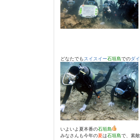
どなたでも
スイスイー
石垣島
での
ダイ
いよいよ夏本番の
石垣島
みなさんも今年の
夏
は
石垣島
で、
素敵