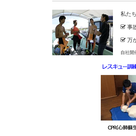
私た
事
万
自社開