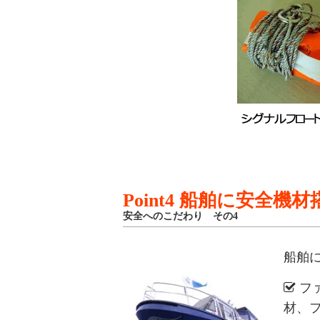
Point4 船舶に安全機材
安全へのこだわり その4
船舶
フ
材、