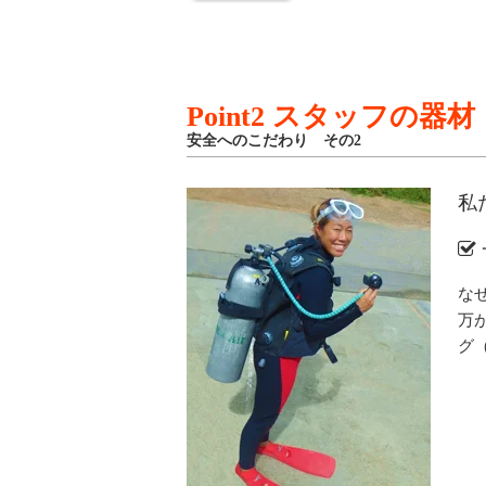
Point2 スタッフの器材
安全へのこだわり その2
私
な
万
グ