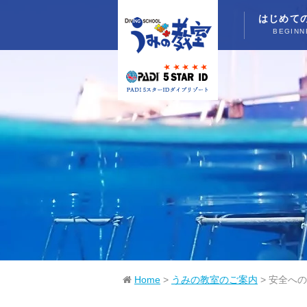
はじめて
BEGINN
Home
>
うみの教室のご案内
>
安全への