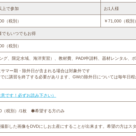
以上で参加
お1人様
000（税別）
￥71,000（税別
様でもいつでもお得
000（税別）
ング、限定水域、海洋実習）、教材費、PADI申請料、器材レンタル、
にサマー期・除外日が含まれる場合は対象外です
31までに講習を終了する必要があります、GWの除外日については毎年日
注意です！必ずお読み下さい）
000（税別）/1枚
希望する方のみ
撮影した画像をDVDにしお土産にすることが出来ます。希望の方はス