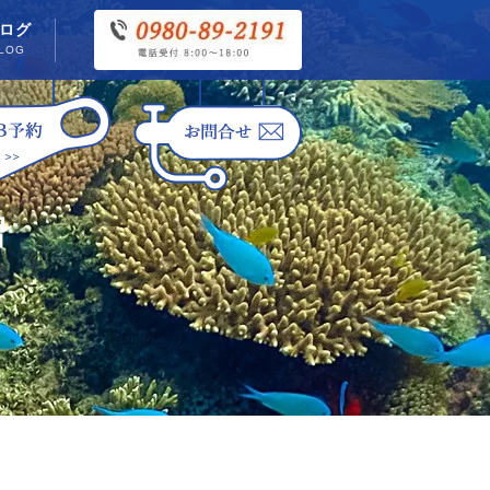
ログ
LOG
習