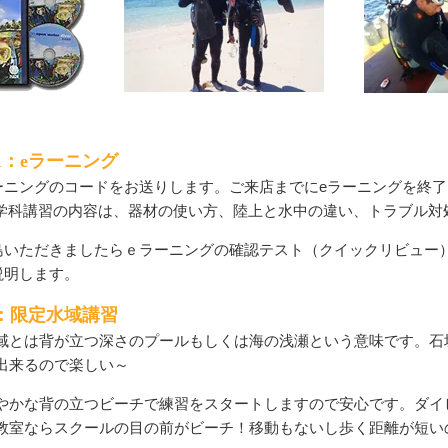
p1：eラーニング
ーニングのコードをお送りします。ご来店までにeラーニングを終
 学科講習の内容は、器材の使い方、陸上と水中の違い、トラブル対
島いただきましたらｅラーニングの確認テスト（クイックリビュー
説明します。
p2：限定水域講習
域とは背が立つ深さのプールもしくは海の浅瀬という意味です。石
出来るので楽しい～
やかな背の立つビーチで練習をスタートしますので安心です。ダイ
教室ならスクールの目の前がビーチ！移動もないし歩く距離が短い