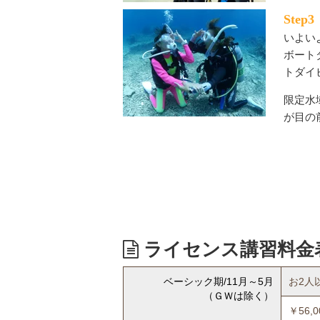
Ste
いよい
ボート
トダイ
限定水
が目の
ライセンス講習料
ベーシック期/11月～5月
お2人
（ＧＷは除く）
￥56,