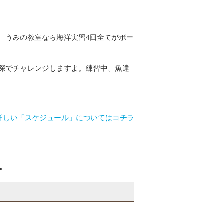
。うみの教室なら海洋実習4回全てがボー
深でチャレンジしますよ。練習中、魚達
詳しい「スケジュール」についてはコチラ
ー
）