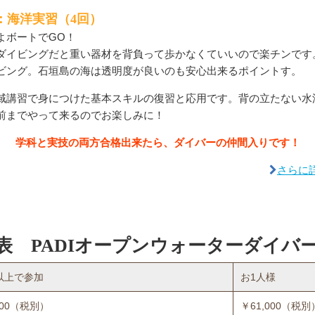
p3：海洋実習（4回）
よボートでGO！
ダイビングだと重い器材を背負って歩かなくていいので楽チンです
ビング。石垣島の海は透明度が良いのも安心出来るポイントす。
域講習で身につけた基本スキルの復習と応用です。背の立たない水
前までやって来るのでお楽しみに！
学科と実技の両方合格出来たら、ダイバーの仲間入りです！
さらに
金表
PADIオープンウォーターダイバ
以上で参加
お1人様
000（税別）
￥61,000（税別