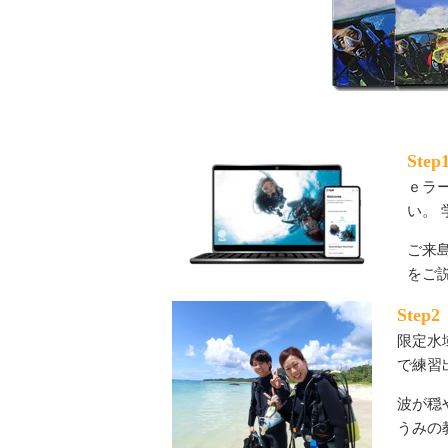
Ste
ｅラ
い。
ご来
をご
Ste
限定水
で練習
波が穏
うみの