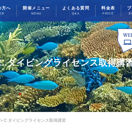
の方へ
開催メニュー
よくある質問
料金表
ブ
ER
MENU
Q&A
PRICE
B
C.ダイビングライセンス取得講
>
C.ダイビングライセンス取得講習