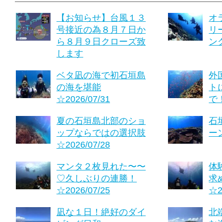
【お知らせ】台風１３
オ
号接近の為８月７日か
リ
ら８月９日クローズ致
ング
します
ベタ凪の海で初石垣島
外
の海を堪能
ト
☆2026/07/31
で！
夏の石垣島北部のショ
石
ップならではの選択肢
ーン
☆2026/07/28
マンタ２枚見れた〜〜
体
♡久しぶりの連勝！
求
☆2026/07/25
☆2
凪な１日！絶好のダイ
北