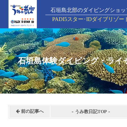
石垣島北部のダイビングショッ
PADI5スター･IDダイブリゾー
石垣島体験ダイビング・ライ
-
-
前の記事へ
うみ教日記TOP