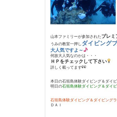
プレミ
山本ファミリーが参加された
ダイビング
うみの教室一押し
大人気ですよ～
何故大人気なのかは・・・
ＨＰをチェックして下さい
詳しく載ってます
本日の
石垣島体験ダイビング＆ダイビ
明日の
石垣島体験ダイビング＆ダイビ
石垣島体験ダイビング＆ダイビングラ
ＤＡＩ