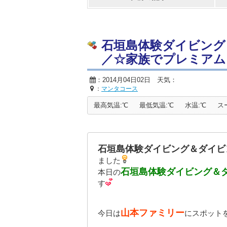
石垣島体験ダイビング
／☆家族でプレミアム
：2014月04日02日 天気：
：
マンタコース
最高気温:℃
最低気温:℃
水温:℃
ス
石垣島体験ダイビング＆ダイビ
ました
石垣島体験ダイビング＆
本日の
す
山本ファミリー
今日は
にスポット