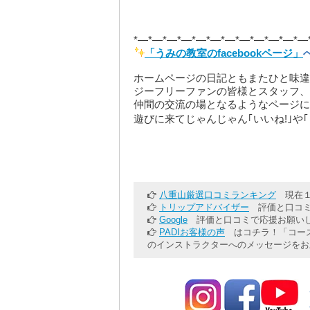
*—*—*—*—*—*—*—*—*—*—*—*—
「うみの教室のfacebookページ」
ホームページの日記ともまたひと味違
ジーフリーファンの皆様とスタッフ、
仲間の交流の場となるようなページに
遊びに来てじゃんじゃん｢いいね!｣や
八重山厳選口コミランキング
現在１
トリップアドバイザー
評価と口コミ
Google
評価と口コミで応援お願いし
PADIお客様の声
はコチラ！「コース
のインストラクターへのメッセージをお