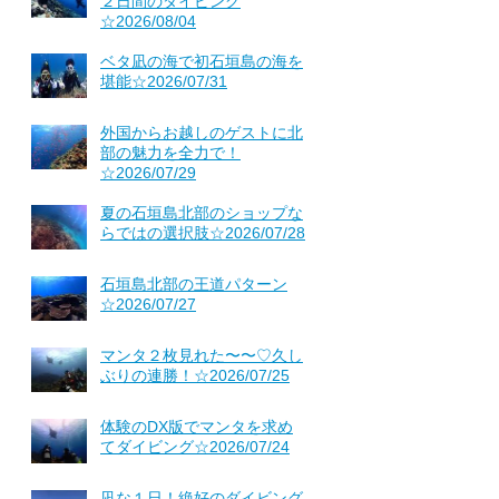
２日間のダイビング
☆2026/08/04
ベタ凪の海で初石垣島の海を
堪能☆2026/07/31
外国からお越しのゲストに北
部の魅力を全力で！
☆2026/07/29
夏の石垣島北部のショップな
らではの選択肢☆2026/07/28
石垣島北部の王道パターン
☆2026/07/27
マンタ２枚見れた〜〜♡久し
ぶりの連勝！☆2026/07/25
体験のDX版でマンタを求め
てダイビング☆2026/07/24
凪な１日！絶好のダイビング