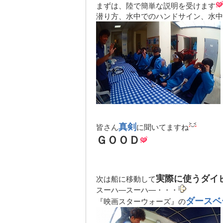
まずは、陸で簡単な説明を受けます
潜り方、水中でのハンドサイン、水中
真剣
皆さん
に聞いてますね
ＧＯＯＤ
実際に使うダイ
次は船に移動して
スーハ―スーハ―・・・
ダースベ
『映画スターウォーズ』の