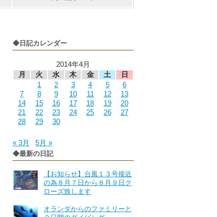
◆日記カレンダー
2014年4月
月
火
水
木
金
土
日
1
2
3
4
5
6
7
8
9
10
11
12
13
14
15
16
17
18
19
20
21
22
23
24
25
26
27
28
29
30
« 3月
5月 »
◆最新の日記
【お知らせ】台風１３号接近
の為８月７日から８月９日ク
ローズ致します
オランダからのファミリーと