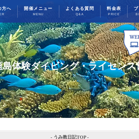
の方へ
開催メニュー
よくある質問
料金表
ブ
ER
MENU
Q&A
PRICE
B
垣島体験ダイビング・ライセンス
-
うみ教日記TOP
-