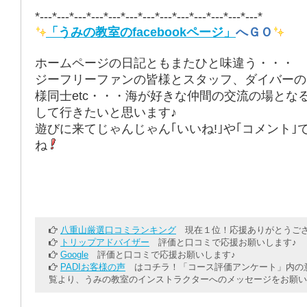
*---*---*---*---*---*---*---*---*---*---*---*---*---*
「うみの教室のfacebookページ」
へＧＯ
ホームページの日記ともまたひと味違う・・・
ジーフリーファンの皆様とスタッフ、ダイバーの
様同士etc・・・海が好きな仲間の交流の場とな
して行きたいと思います♪
遊びに来てじゃんじゃん｢いいね!｣や｢コメント｣
ね
八重山厳選口コミランキング
現在１位！応援ありがとうござ
トリップアドバイザー
評価と口コミで応援お願いします♪
Google
評価と口コミで応援お願いします♪
PADIお客様の声
はコチラ！「コース評価アンケート」内の意
覧より、うみの教室のインストラクターへのメッセージをお願い