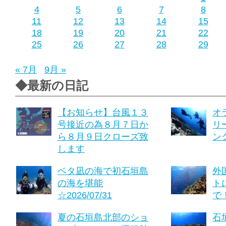
4
5
6
7
8
11
12
13
14
15
18
19
20
21
22
25
26
27
28
29
« 7月
9月 »
◆最新の日記
【お知らせ】台風１３
オ
号接近の為８月７日か
リ
ら８月９日クローズ致
ング
します
ベタ凪の海で初石垣島
外
の海を堪能
ト
☆2026/07/31
で！
夏の石垣島北部のショ
石