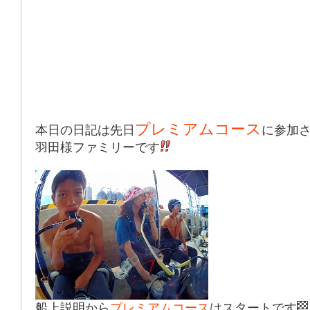
プレミアムコース
本日の日記は先日
に参加
羽田様ファミリーです
船上説明から
プレミアムコース
はスタートです