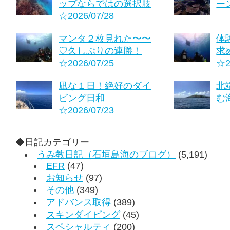
ップならではの選択肢
ーン
☆2026/07/28
マンタ２枚見れた〜〜
体
♡久しぶりの連勝！
求
☆2026/07/25
☆2
凪な１日！絶好のダイ
北
ビング日和
む海
☆2026/07/23
◆日記カテゴリー
うみ教日記（石垣島海のブログ）
(5,191)
EFR
(47)
お知らせ
(97)
その他
(349)
アドバンス取得
(389)
スキンダイビング
(45)
スペシャルティ
(200)