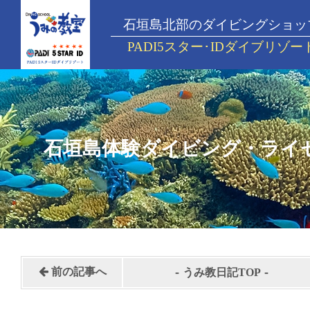
石垣島北部のダイビングショッ
PADI5スター･IDダイブリゾー
石垣島体験ダイビング・ライ
-
-
前の記事へ
うみ教日記TOP