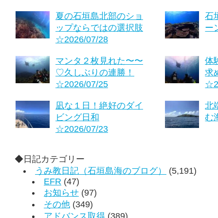
夏の石垣島北部のショ
石
ップならではの選択肢
ーン
☆2026/07/28
マンタ２枚見れた〜〜
体
♡久しぶりの連勝！
求
☆2026/07/25
☆2
凪な１日！絶好のダイ
北
ビング日和
む海
☆2026/07/23
◆日記カテゴリー
うみ教日記（石垣島海のブログ）
(5,191)
EFR
(47)
お知らせ
(97)
その他
(349)
アドバンス取得
(389)