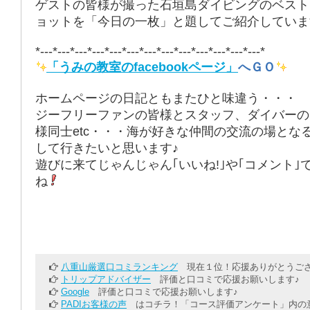
ゲストの皆様が撮った石垣島ダイビングのベスト
ョットを「今日の一枚」と題してご紹介していま
*---*---*---*---*---*---*---*---*---*---*---*---*---*
「うみの教室のfacebookページ」
へＧＯ
ホームページの日記ともまたひと味違う・・・
ジーフリーファンの皆様とスタッフ、ダイバーの
様同士etc・・・海が好きな仲間の交流の場とな
して行きたいと思います♪
遊びに来てじゃんじゃん｢いいね!｣や｢コメント｣
ね
八重山厳選口コミランキング
現在１位！応援ありがとうござ
トリップアドバイザー
評価と口コミで応援お願いします♪
Google
評価と口コミで応援お願いします♪
PADIお客様の声
はコチラ！「コース評価アンケート」内の意