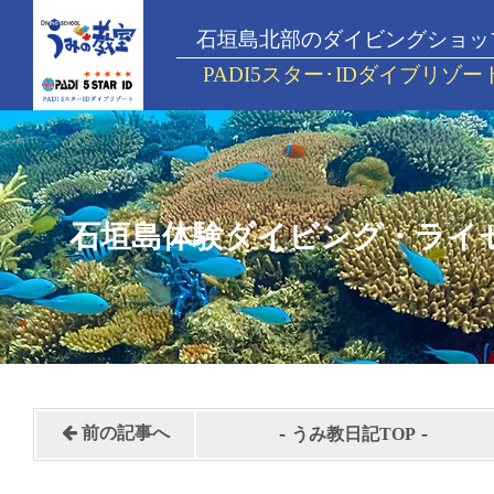
石垣島北部のダイビングショッ
PADI5スター･IDダイブリゾー
石垣島体験ダイビング・ライ
-
-
前の記事へ
うみ教日記TOP