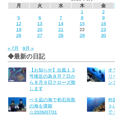
月
火
水
木
金
1
2
5
6
7
8
9
12
13
14
15
16
19
20
21
22
23
26
27
28
29
30
« 7月
9月 »
◆最新の日記
【お知らせ】台風１３
オ
号接近の為８月７日か
リ
ら８月９日クローズ致
ング
します
ベタ凪の海で初石垣島
外
の海を堪能
ト
☆2026/07/31
で！