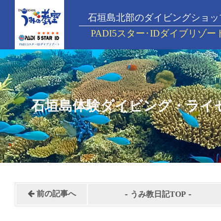
石垣島北部のダイビングショッ
PADI5スター･IDダイブリゾー
石垣島体験ダイビング・ライ
-
-
前の記事へ
うみ教日記TOP