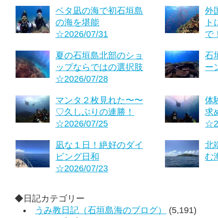
ベタ凪の海で初石垣島
外
の海を堪能
ト
☆2026/07/31
で！
夏の石垣島北部のショ
石
ップならではの選択肢
ーン
☆2026/07/28
マンタ２枚見れた〜〜
体
♡久しぶりの連勝！
求
☆2026/07/25
☆2
凪な１日！絶好のダイ
北
ビング日和
む海
☆2026/07/23
◆日記カテゴリー
うみ教日記（石垣島海のブログ）
(5,191)