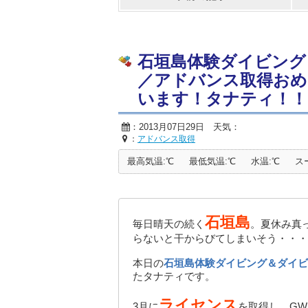
石垣島体験ダイビング
／アドバンス取得おめ
います！タナティ！！
：2013月07日29日 天気：
：
アドバンス取得
最高気温:℃
最低気温:℃
水温:℃
ス
石垣島
毎日晴天の続く
。夏休み真
らないと干からびてしまいそう・・・
本日の
石垣島体験ダイビング＆ダイビ
たタナティです。
ライセンス
3月に
を取得し、G