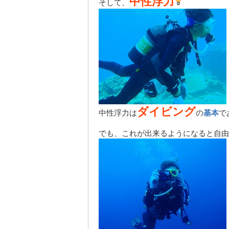
中性浮力
そして、
ダイビング
中性浮力は
の
基本
で
でも、これが出来るようになると自由