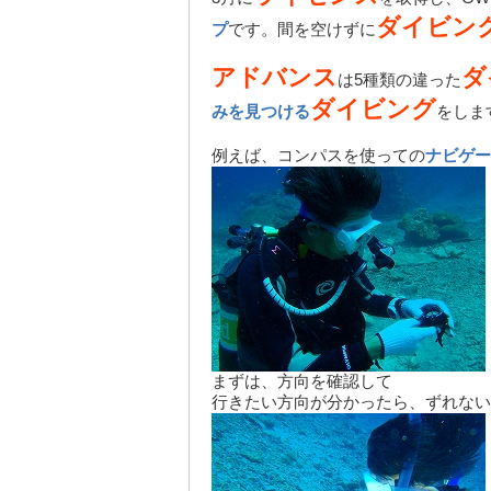
ダイビン
プ
です。間を空けずに
アドバンス
ダ
は5種類の違った
ダイビング
みを見つける
をしま
例えば、コンパスを使っての
ナビゲー
まずは、方向を確認して
行きたい方向が分かったら、ずれない