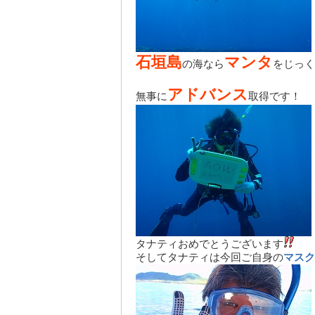
石垣島
マンタ
の海なら
をじっく
アドバンス
無事に
取得です！
タナティおめでとうございます
そしてタナティは今回ご自身の
マスク