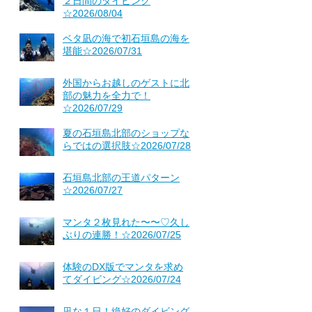
２日間のダイビング
☆2026/08/04
ベタ凪の海で初石垣島の海を
堪能☆2026/07/31
外国からお越しのゲストに北
部の魅力を全力で！
☆2026/07/29
夏の石垣島北部のショップな
らではの選択肢☆2026/07/28
石垣島北部の王道パターン
☆2026/07/27
マンタ２枚見れた〜〜♡久し
ぶりの連勝！☆2026/07/25
体験のDX版でマンタを求め
てダイビング☆2026/07/24
凪な１日！絶好のダイビング