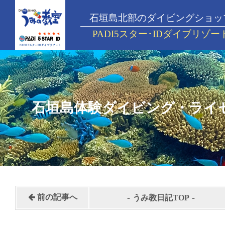
石垣島北部のダイビングショッ
PADI5スター･IDダイブリゾー
石垣島体験ダイビング・ライ
-
-
前の記事へ
うみ教日記TOP