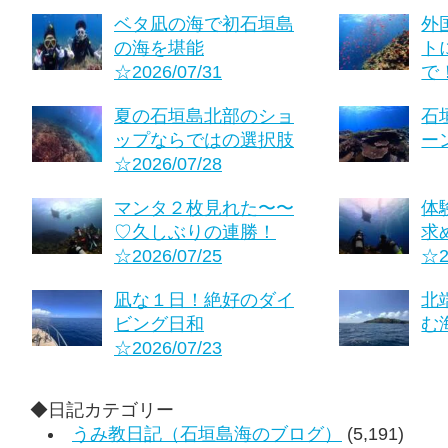
ベタ凪の海で初石垣島
外
の海を堪能
ト
☆2026/07/31
で！
夏の石垣島北部のショ
石
ップならではの選択肢
ーン
☆2026/07/28
マンタ２枚見れた〜〜
体
♡久しぶりの連勝！
求
☆2026/07/25
☆2
凪な１日！絶好のダイ
北
ビング日和
む海
☆2026/07/23
◆日記カテゴリー
うみ教日記（石垣島海のブログ）
(5,191)