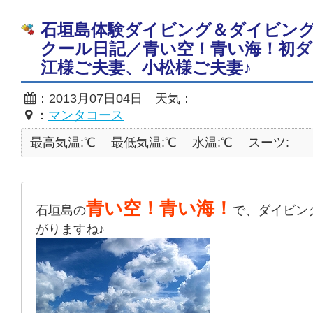
石垣島体験ダイビング＆ダイビン
クール日記／青い空！青い海！初
江様ご夫妻、小松様ご夫妻♪
：2013月07日04日 天気：
：
マンタコース
最高気温:℃
最低気温:℃
水温:℃
スーツ:
青い空！青い海！
石垣島の
で、ダイビン
がりますね♪