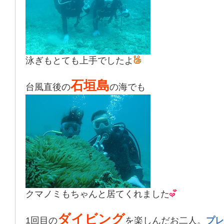
泳ぎもとても上手でしたよ
石垣島
台風直後の
の海でも
クマノミもちゃんと居てくれました
ダイビング
1回目の
を楽しんだお二人。
プレ