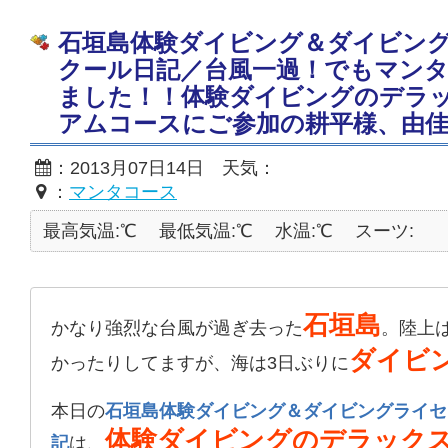
石垣島体験ダイビング＆ダイビン
クール日記／台風一過！でもマン
ました！！体験ダイビングのデラ
アムコースにご参加の耕平様、由佳
：2013月07日14日 天気：
：
マンタコース
最高気温:℃
最低気温:℃
水温:℃
スーツ:
石垣島
かなり強烈な台風が過ぎ去った
。陸上
ダイビ
かったりしてますが、海は3日ぶりに
本日の
石垣島体験ダイビング＆ダイビングライセ
体験ダイビングのデラック
記
は、