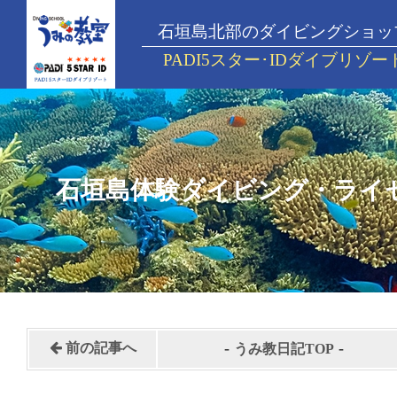
石垣島北部のダイビングショッ
PADI5スター･IDダイブリゾー
石垣島体験ダイビング・ライ
-
-
前の記事へ
うみ教日記TOP