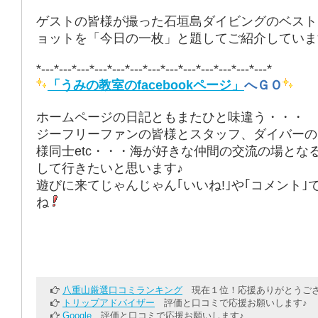
ゲストの皆様が撮った石垣島ダイビングのベスト
ョットを「今日の一枚」と題してご紹介していま
*---*---*---*---*---*---*---*---*---*---*---*---*---*
「うみの教室のfacebookページ」
へＧＯ
ホームページの日記ともまたひと味違う・・・
ジーフリーファンの皆様とスタッフ、ダイバーの
様同士etc・・・海が好きな仲間の交流の場とな
して行きたいと思います♪
遊びに来てじゃんじゃん｢いいね!｣や｢コメント｣
ね
八重山厳選口コミランキング
現在１位！応援ありがとうござ
トリップアドバイザー
評価と口コミで応援お願いします♪
Google
評価と口コミで応援お願いします♪