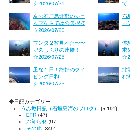
☆2026/07/31
で！
夏の石垣島北部のショ
石
ップならではの選択肢
ーン
☆2026/07/28
マンタ２枚見れた〜〜
体
♡久しぶりの連勝！
求
☆2026/07/25
☆2
凪な１日！絶好のダイ
北
ビング日和
む海
☆2026/07/23
◆日記カテゴリー
うみ教日記（石垣島海のブログ）
(5,191)
EFR
(47)
お知らせ
(97)
その他
(349)