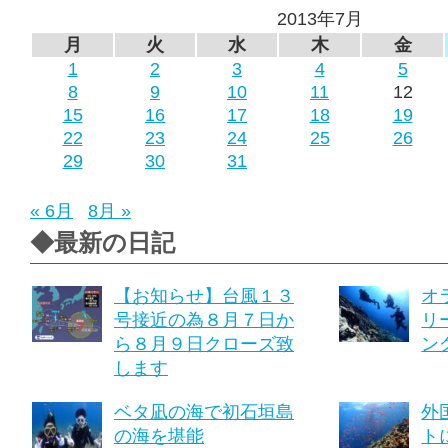
2013年7月
月
火
水
木
金
1
2
3
4
5
8
9
10
11
12
15
16
17
18
19
22
23
24
25
26
29
30
31
« 6月
8月 »
◆最新の日記
【お知らせ】台風１３
オ
号接近の為８月７日か
リ
ら８月９日クローズ致
ング
します
ベタ凪の海で初石垣島
外
の海を堪能
ト