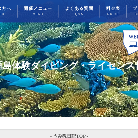
の方へ
開催メニュー
よくある質問
料金表
ブ
ER
MENU
Q&A
PRICE
B
垣島体験ダイビング・ライセンス
-
うみ教日記TOP
-