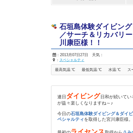
石垣島体験ダイビング
／サーチ＆リカバリー
川康臣様！！
：2013月07日27日 天気：
：
スペシャルティ
最高気温:℃
最低気温:℃
水温:℃
ス
ダイビング
連日
日和が続いてい
が益々楽しくなりますね～♪
今日の
石垣島体験ダイビング＆ダイビ
ペシャルティ
を取得した宮川康臣様。
ライセンス
最初の
取得から
うみ