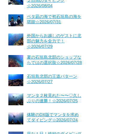
２日間のダイビング
☆2026/08/04
ベタ凪の海で初石垣島の海を
堪能☆2026/07/31
外国からお越しのゲストに北
部の魅力を全力で！
☆2026/07/29
夏の石垣島北部のショップな
らではの選択肢☆2026/07/28
石垣島北部の王道パターン
☆2026/07/27
マンタ２枚見れた〜〜♡久し
ぶりの連勝！☆2026/07/25
体験のDX版でマンタを求め
てダイビング☆2026/07/24
凪な１日！絶好のダイビング