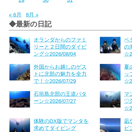
29
30
31
« 6月
8月 »
◆最新の日記
オランダからのファミ
ベ
リーと２日間のダイビ
の
ング☆2026/08/04
☆2
外国からお越しのゲス
夏
トに北部の魅力を全力
ッ
で！☆2026/07/29
☆2
石垣島北部の王道パタ
マ
ーン☆2026/07/27
♡
☆2
体験のDX版でマンタを
凪
求めてダイビング
ビ