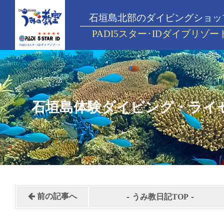
石垣島北部のダイビングショッ
PADI5スター･IDダイブリゾー
石垣島体験ダイビング・ライ
-
-
前の記事へ
うみ教日記TOP