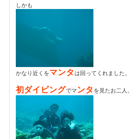
しかも
マンタ
かなり近くを
は回ってくれました。
初ダイビング
ンタ
でマ
を見たお二人。