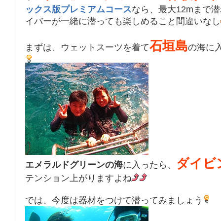
ックス版プレミアムコース
なら、最大12mまで
イバーが一緒に潜っても楽しめること間違いなし
石垣島
まずは、ウェットスーツを着て
の海に
ダイビ
エメラルドグリーンの海
に入ったら、
テンション上がりますよね
では、今度は器材をつけて潜ってみましょう