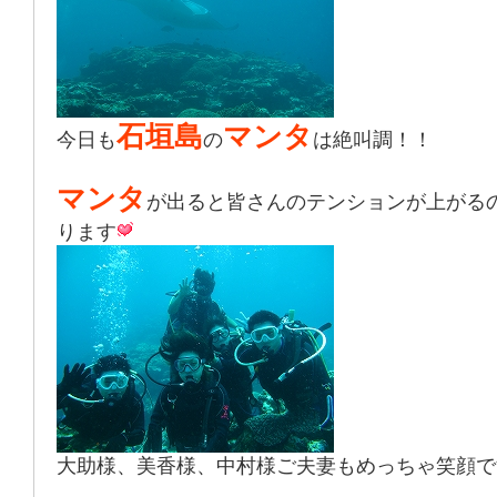
石垣島
マンタ
今日も
の
は絶叫調！！
マンタ
が出ると皆さんのテンションが上がる
ります
大助様、美香様、中村様ご夫妻もめっちゃ笑顔で