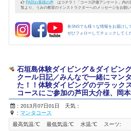
PADIお客様の声
はコチラ！「コース評価アンケート」内の意
覧より、うみの教室のインストラクターへのメッセージをお願い
各SNSでも様々な情報をお届けし
ぜひフォローしてチェックしてく
石垣島体験ダイビング＆ダイビン
クール日記／みんなで一緒にマン
た！！体験ダイビングのデラック
コースにご参加の芦田大介様、岡本
：2013月07日01日 天気：
：
マンタコース
最高気温:℃
最低気温:℃
水温:℃
スーツ: