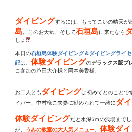
ダイビング
するには、もってこいの晴天が
島
石垣島
。このお天気、そして
に来たなら
しょ
本日の
石垣島体験ダイビング＆ダイビングライセ
体験ダイビング
記
は、
の
デラックス版プ
ご参加の芦田大介様と岡本美香様。
ダイビング
お二人とも
は初めてとのことで
ダイ
イバー、中村様ご夫妻に勧められて一緒に
体験ダイビング
だと水深6ｍの浅場まで
体験ダイ
が、
うみの教室の大人気メニュー
、