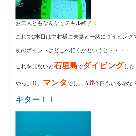
お二人ともなんなくスキル終了
これで2本目は中村様ご夫妻と一緒にダイビング
次のポイントはどこへ行くかというと・・・
石垣島
ダイビング
これを見ないと
で
した
マンタ
やっぱり、
でしょう
今日もいるかな
キター！！