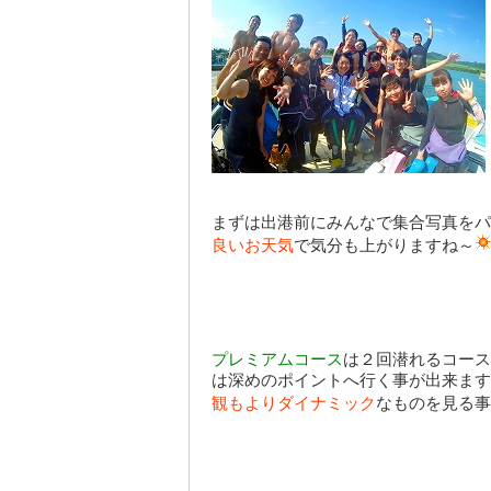
まずは出港前にみんなで集合写真をパ
良いお天気
で気分も上がりますね～
プレミアムコース
は２回潜れるコース
は深めのポイントへ
行く事が出来ます
観もよりダイナミック
なものを見る事