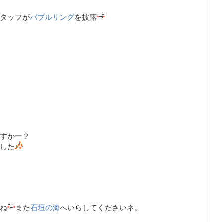
タッフが
バブルリング
を披露
すかー？
した
ね
また
石垣の海
へいらしてくださいネ。