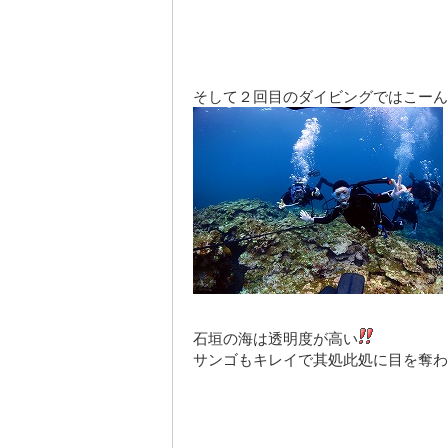
そして２回目のダイビングではこーん
石垣の海は透明度が高い
サンゴもキレイで其処此処に目を奪わ