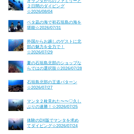
オランダからのファミリーと
２日間のダイビング
☆2026/08/04
ベタ凪の海で初石垣島の海を
堪能☆2026/07/31
外国からお越しのゲストに北
部の魅力を全力で！
☆2026/07/29
夏の石垣島北部のショップな
らではの選択肢☆2026/07/28
石垣島北部の王道パターン
☆2026/07/27
マンタ２枚見れた〜〜♡久し
ぶりの連勝！☆2026/07/25
体験のDX版でマンタを求め
てダイビング☆2026/07/24