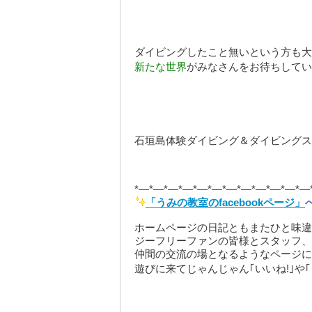
ダイビングしたこと無いという方も大
新たな世界
がみなさんをお待ちしてい
石垣島体験ダイビング＆ダイビングス
*—*—*—*—*—*—*—*—*—*—*—*—
「うみの教室のfacebookページ」
ホームページの日記ともまたひと味違
ジーフリーファンの皆様とスタッフ、
仲間の交流の場となるようなページに
遊びに来てじゃんじゃん｢いいね!｣や