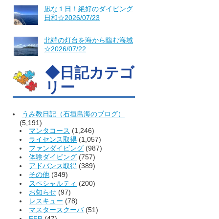
凪な１日！絶好のダイビング
日和☆2026/07/23
北端の灯台を海から臨む海域
☆2026/07/22
◆日記カテゴ
リー
うみ教日記（石垣島海のブログ）
(5,191)
マンタコース
(1,246)
ライセンス取得
(1,057)
ファンダイビング
(987)
体験ダイビング
(757)
アドバンス取得
(389)
その他
(349)
スペシャルティ
(200)
お知らせ
(97)
レスキュー
(78)
マスタースクーバ
(51)
EFR
(47)