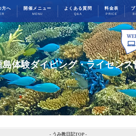
の方へ
開催メニュー
よくある質問
料金表
ブ
ER
MENU
Q&A
PRICE
B
垣島体験ダイビング・ライセンス
-
うみ教日記TOP
-