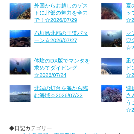
外国からお越しのゲス
夏
トに北部の魅力を全力
ッ
で！☆2026/07/29
☆2
石垣島北部の王道パタ
マ
ーン☆2026/07/27
♡
☆2
体験のDX版でマンタを
凪
求めてダイビング
ビ
☆2026/07/24
☆2
北端の灯台を海から臨
連
む海域☆2026/07/22
さ
う
☆2
◆日記カテゴリー