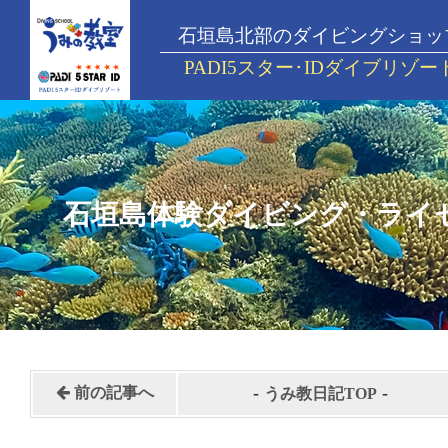
石垣島北部のダイビングショッ
PADI5スター･IDダイブリゾー
石垣島体験ダイビング・ライ
-
-
前の記事へ
うみ教日記TOP