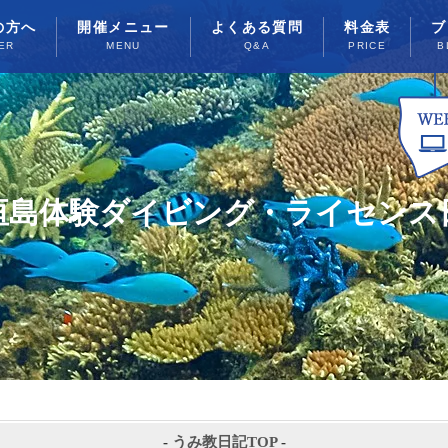
の方へ
開催メニュー
よくある質問
料金表
ブ
ER
MENU
Q&A
PRICE
B
垣島体験ダイビング・ライセンス
-
うみ教日記TOP
-