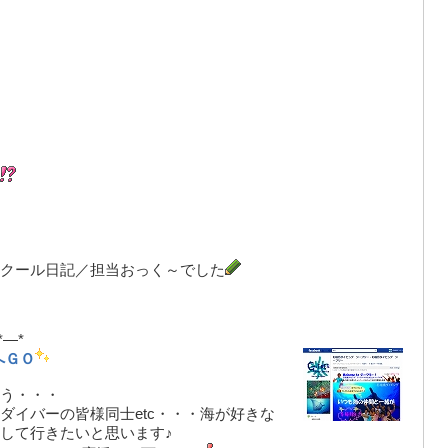
クール日記／担当おっく～でした
*—*
へＧＯ
う・・・
ダイバーの皆様同士etc・・・海が好きな
して行きたいと思います♪