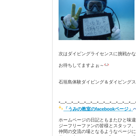
次はダイビングライセンスに挑戦かな
お待ちしてますよぉ～
石垣島体験ダイビング＆ダイビングス
*—*—*—*—*—*—*—*—*—*—*—*—
「うみの教室のfacebookページ」
ホームページの日記ともまたひと味違
ジーフリーファンの皆様とスタッフ、
仲間の交流の場となるようなページに