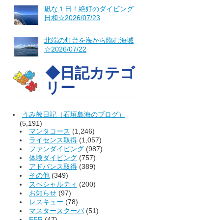
凪な１日！絶好のダイビング
日和☆2026/07/23
北端の灯台を海から臨む海域
☆2026/07/22
◆日記カテゴ
リー
うみ教日記（石垣島海のブログ）
(5,191)
マンタコース
(1,246)
ライセンス取得
(1,057)
ファンダイビング
(987)
体験ダイビング
(757)
アドバンス取得
(389)
その他
(349)
スペシャルティ
(200)
お知らせ
(97)
レスキュー
(78)
マスタースクーバ
(51)
EFR
(47)