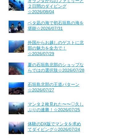
オランダからのファミリーと
２日間のダイビング
☆2026/08/04
ベタ凪の海で初石垣島の海を
堪能☆2026/07/31
外国からお越しのゲストに北
部の魅力を全力で！
☆2026/07/29
夏の石垣島北部のショップな
らではの選択肢☆2026/07/28
石垣島北部の王道パターン
☆2026/07/27
マンタ２枚見れた〜〜♡久し
ぶりの連勝！☆2026/07/25
体験のDX版でマンタを求め
てダイビング☆2026/07/24