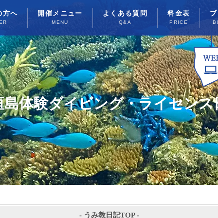
の方へ
開催メニュー
よくある質問
料金表
ブ
ER
MENU
Q&A
PRICE
B
垣島体験ダイビング・ライセンス
-
うみ教日記TOP
-