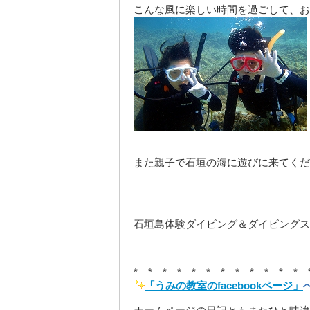
こんな風に楽しい時間を過ごして、お
また親子で石垣の海に遊びに来てくだ
石垣島体験ダイビング＆ダイビングス
*—*—*—*—*—*—*—*—*—*—*—*—
「うみの教室のfacebookページ」