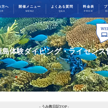
の方へ
開催メニュー
よくある質問
料金表
ブ
ER
MENU
Q&A
PRICE
B
垣島体験ダイビング・ライセンス
-
うみ教日記TOP
-