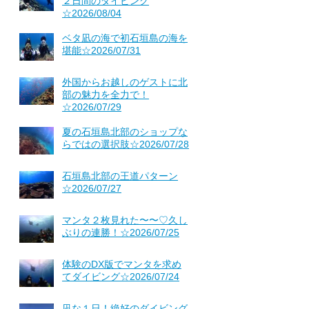
２日間のダイビング
☆2026/08/04
ベタ凪の海で初石垣島の海を
堪能☆2026/07/31
外国からお越しのゲストに北
部の魅力を全力で！
☆2026/07/29
夏の石垣島北部のショップな
らではの選択肢☆2026/07/28
石垣島北部の王道パターン
☆2026/07/27
マンタ２枚見れた〜〜♡久し
ぶりの連勝！☆2026/07/25
体験のDX版でマンタを求め
てダイビング☆2026/07/24
凪な１日！絶好のダイビング