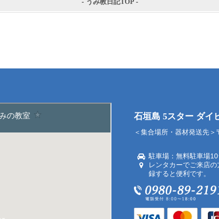
-
うみ教日記TOP
-
石垣島 5スター ダ
＜集合場所・器材発送先＞〒9
駐車場：無料駐車場1
レンタカーでご来店の
録すると便利です。