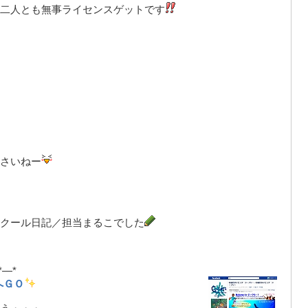
二人とも無事ライセンスゲットです
さいねー
クール日記／担当まるこでした
*—*
へＧＯ