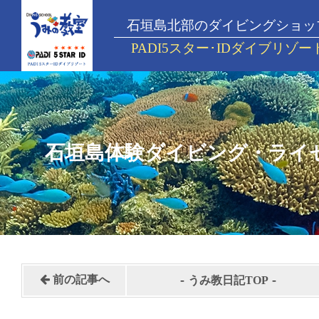
石垣島北部のダイビングショッ
PADI5スター･IDダイブリゾー
石垣島体験ダイビング・ライ
-
-
前の記事へ
うみ教日記TOP