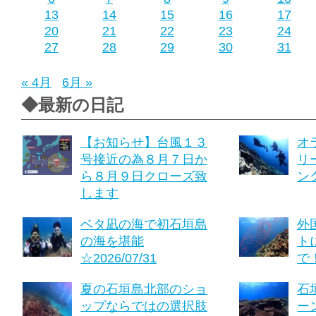
13
14
15
16
17
20
21
22
23
24
27
28
29
30
31
« 4月
6月 »
◆最新の日記
【お知らせ】台風１３
オ
号接近の為８月７日か
リ
ら８月９日クローズ致
ング
します
ベタ凪の海で初石垣島
外
の海を堪能
ト
☆2026/07/31
で！
夏の石垣島北部のショ
石
ップならではの選択肢
ーン