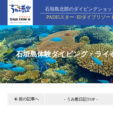
石垣島北部のダイビングショッ
PADI5スター･IDダイブリゾー
石垣島体験ダイビング・ライ
-
-
前の記事へ
うみ教日記TOP