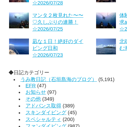
☆2026/07/28
マンタ２枚見れた〜〜
体
♡久しぶりの連勝！
求
☆2026/07/25
☆2
凪な１日！絶好のダイ
北
ビング日和
む海
☆2026/07/23
◆日記カテゴリー
うみ教日記（石垣島海のブログ）
(5,191)
EFR
(47)
お知らせ
(97)
その他
(349)
アドバンス取得
(389)
スキンダイビング
(45)
スペシャルティ
(200)
ファンダイビング
(987)