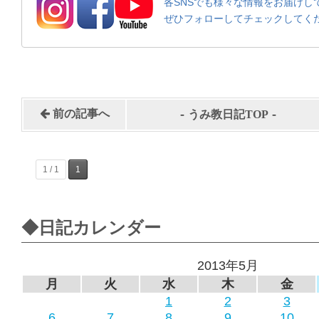
各SNSでも様々な情報をお届けし
ぜひフォローしてチェックしてく
-
-
前の記事へ
うみ教日記TOP
1 / 1
1
◆日記カレンダー
2013年5月
月
火
水
木
金
1
2
3
6
7
8
9
10