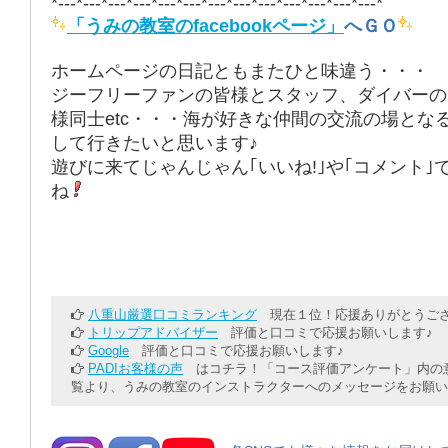
*---*---*---*---*---*---*---*---*---*---*---*---*---*
「うみの教室のfacebookページ」
へＧＯ
ホームページの日記ともまたひと味違う・・・
ジーフリーファンの皆様とスタッフ、ダイバーの
様同士etc・・・海が好きな仲間の交流の場とな
して行きたいと思います♪
遊びに来てじゃんじゃん｢いいね!｣や｢コメント｣
ね
八重山厳選口コミランキング
現在１位！応援ありがとうござ
トリップアドバイザー
評価と口コミで応援お願いします♪
Google
評価と口コミで応援お願いします♪
PADIお客様の声
はコチラ！「コース評価アンケート」内の意
覧より、うみの教室のインストラクターへのメッセージをお願い