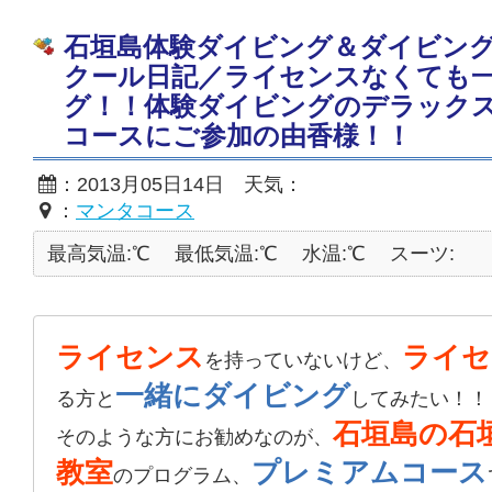
石垣島体験ダイビング＆ダイビン
クール日記／ライセンスなくても
グ！！体験ダイビングのデラック
コースにご参加の由香様！！
：2013月05日14日 天気：
：
マンタコース
最高気温:℃
最低気温:℃
水温:℃
スーツ:
ライセンス
ライセ
を持っていないけど、
一緒にダイビング
る方と
してみたい！！
石垣島の石
そのような方にお勧めなのが、
教室
プレミアムコース
のプログラム、