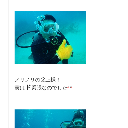
ノリノリの父上様！
ド
実は
緊張なのでした