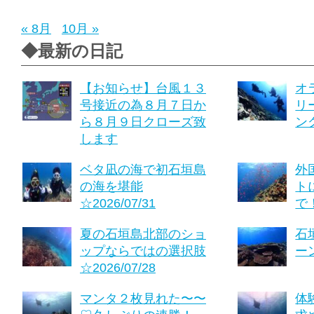
« 8月
10月 »
◆最新の日記
【お知らせ】台風１３
オ
号接近の為８月７日か
リ
ら８月９日クローズ致
ング
します
ベタ凪の海で初石垣島
外
の海を堪能
ト
☆2026/07/31
で！
夏の石垣島北部のショ
石
ップならではの選択肢
ーン
☆2026/07/28
マンタ２枚見れた〜〜
体