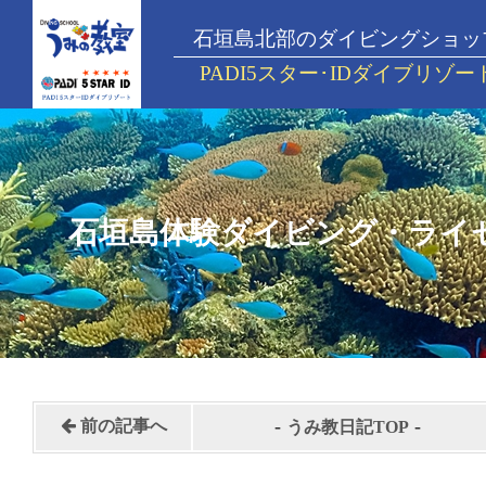
石垣島北部のダイビングショッ
PADI5スター･IDダイブリゾー
石垣島体験ダイビング・ライ
-
-
前の記事へ
うみ教日記TOP