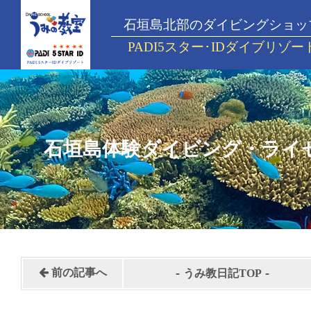
石垣島北部のダイビングショッ
PADI5スター･IDダイブリゾー
石垣島体験ダイビング・ライ
-
-
前の記事へ
うみ教日記TOP