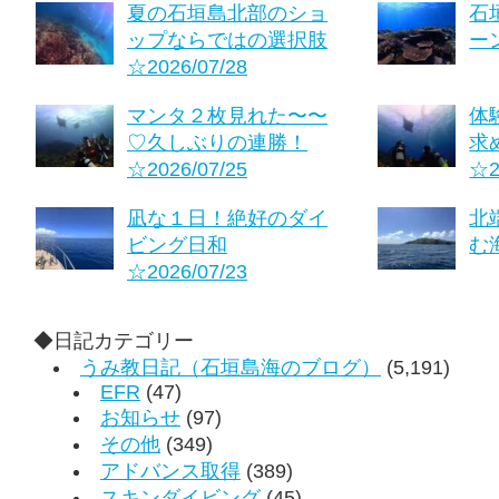
夏の石垣島北部のショ
石
ップならではの選択肢
ーン
☆2026/07/28
マンタ２枚見れた〜〜
体
♡久しぶりの連勝！
求
☆2026/07/25
☆2
凪な１日！絶好のダイ
北
ビング日和
む海
☆2026/07/23
◆日記カテゴリー
うみ教日記（石垣島海のブログ）
(5,191)
EFR
(47)
お知らせ
(97)
その他
(349)
アドバンス取得
(389)
スキンダイビング
(45)