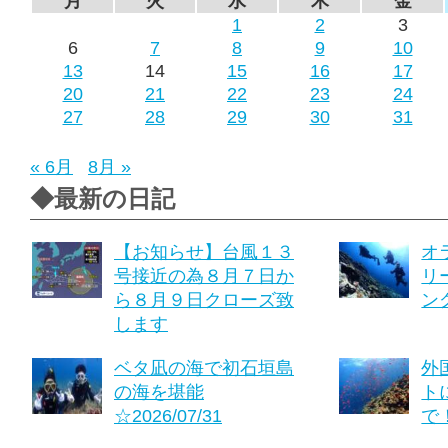
月
火
水
木
金
1
2
3
6
7
8
9
10
13
14
15
16
17
20
21
22
23
24
27
28
29
30
31
« 6月
8月 »
◆最新の日記
【お知らせ】台風１３
オ
号接近の為８月７日か
リ
ら８月９日クローズ致
ング
します
ベタ凪の海で初石垣島
外
の海を堪能
ト
☆2026/07/31
で！