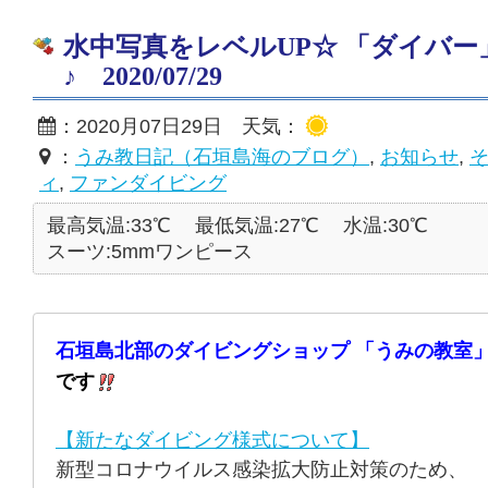
水中写真をレベルUP☆ 「ダイバ
♪ 2020/07/29
：2020月07日29日 天気：
：
うみ教日記（石垣島海のブログ）
,
お知らせ
,
ィ
,
ファンダイビング
最高気温:33℃
最低気温:27℃
水温:30℃
スーツ:5mmワンピース
石垣島北部のダイビングショップ 「うみの教室」
です
【新たなダイビング様式について】
新型コロナウイルス感染拡大防止対策のため、