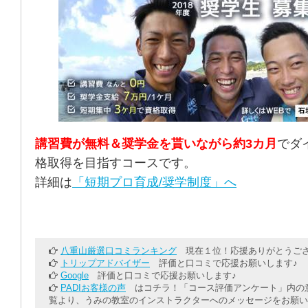
講習費が無料＆奨学金を貰いながら約3カ月
でダ
格取得を目指すコースです。
詳細は
「短期プロ育成/奨学制度」へ
八重山厳選口コミランキング
現在１位！応援ありがとうござ
トリップアドバイザー
評価と口コミで応援お願いします♪
Google
評価と口コミで応援お願いします♪
PADIお客様の声
はコチラ！「コース評価アンケート」内の意
覧より、うみの教室のインストラクターへのメッセージをお願い