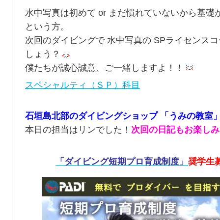
水中写真は初めて or まだ慣れていないから基
という方。
次回のダイビングで 水中写真の SPライセンスコ
しょう？
僕たちが誠心誠意、ご一緒しますよ！！
スペシャルティ（ＳＰ）科目
石垣島北部のダイビングショップ 「うみの教室
本日の担当はリンでした！
次回の日記もお楽しみ
「ダイビング短期プロ育成制度」
奨学生