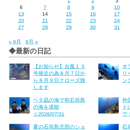
1
2
3
6
7
8
9
10
13
14
15
16
17
20
21
22
23
24
27
28
29
30
31
« 6月
8月 »
◆最新の日記
【お知らせ】台風１３
オ
号接近の為８月７日か
リ
ら８月９日クローズ致
ング
します
ベタ凪の海で初石垣島
外
の海を堪能
ト
☆2026/07/31
で！
夏の石垣島北部のショ
石