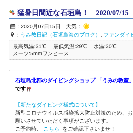
猛暑日間近な石垣島！ 2020/07/15
：2020月07日15日 天気：
：
うみ教日記（石垣島海のブログ）
,
ファンダイ
最高気温:31℃
最低気温:29℃
水温:30℃
スーツ:5mmワンピース
石垣島北部のダイビングショップ 「うみの教室」
です
【新たなダイビング様式について】
新型コロナウイルス感染拡大防止対策のため、お
願いさせていただく事項がございます。
ご予約時、
こちら
をご確認下さいませ！