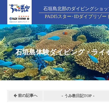
石垣島北部のダイビングショッ
PADI5スター･IDダイブリゾー
石垣島体験ダイビング・ライ
-
-
前の記事へ
うみ教日記TOP