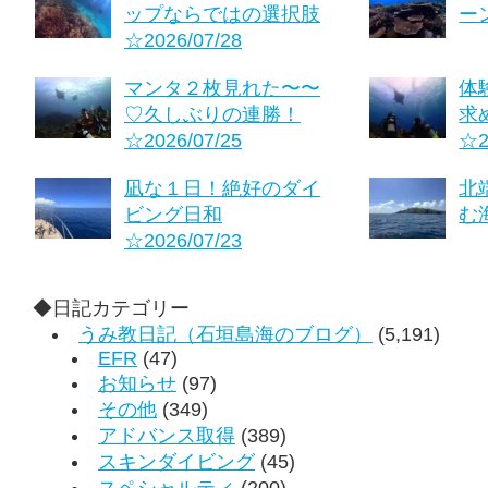
ップならではの選択肢
ーン
☆2026/07/28
マンタ２枚見れた〜〜
体
♡久しぶりの連勝！
求
☆2026/07/25
☆2
凪な１日！絶好のダイ
北
ビング日和
む海
☆2026/07/23
◆日記カテゴリー
うみ教日記（石垣島海のブログ）
(5,191)
EFR
(47)
お知らせ
(97)
その他
(349)
アドバンス取得
(389)
スキンダイビング
(45)
スペシャルティ
(200)