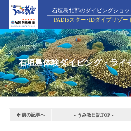
石垣島北部のダイビングショッ
PADI5スター･IDダイブリゾー
石垣島体験ダイビング・ライ
-
-
前の記事へ
うみ教日記TOP