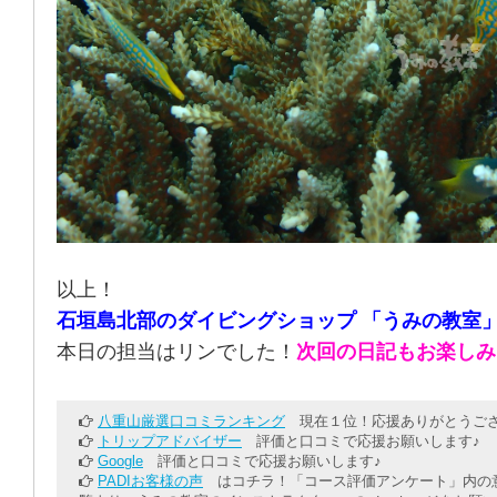
以上！
石垣島北部のダイビングショップ 「うみの教室
本日の担当はリンでした！
次回の日記もお楽しみ
八重山厳選口コミランキング
現在１位！応援ありがとうござ
トリップアドバイザー
評価と口コミで応援お願いします♪
Google
評価と口コミで応援お願いします♪
PADIお客様の声
はコチラ！「コース評価アンケート」内の意