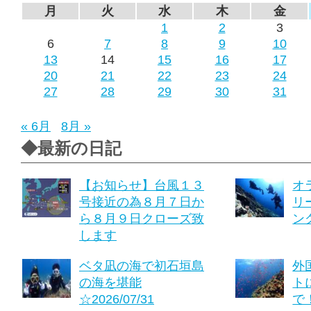
月
火
水
木
金
1
2
3
6
7
8
9
10
13
14
15
16
17
20
21
22
23
24
27
28
29
30
31
« 6月
8月 »
◆最新の日記
【お知らせ】台風１３
オ
号接近の為８月７日か
リ
ら８月９日クローズ致
ング
します
ベタ凪の海で初石垣島
外
の海を堪能
ト
☆2026/07/31
で！