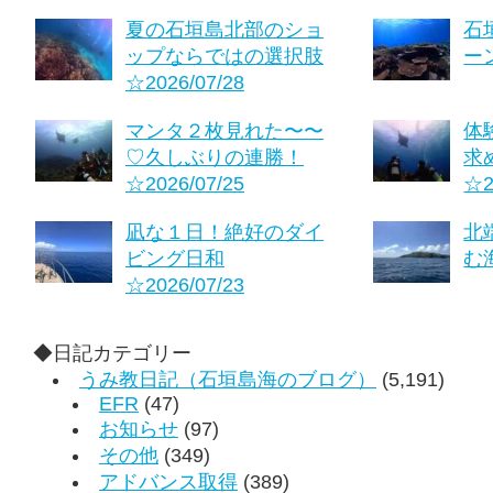
夏の石垣島北部のショ
石
ップならではの選択肢
ーン
☆2026/07/28
マンタ２枚見れた〜〜
体
♡久しぶりの連勝！
求
☆2026/07/25
☆2
凪な１日！絶好のダイ
北
ビング日和
む海
☆2026/07/23
◆日記カテゴリー
うみ教日記（石垣島海のブログ）
(5,191)
EFR
(47)
お知らせ
(97)
その他
(349)
アドバンス取得
(389)