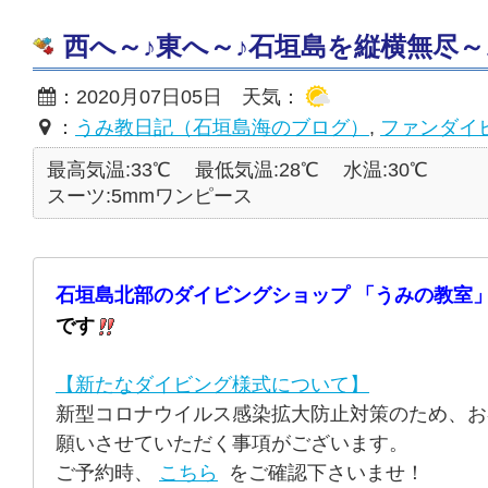
西へ～♪東へ～♪石垣島を縦横無尽～♪ 20
：2020月07日05日 天気：
：
うみ教日記（石垣島海のブログ）
,
ファンダイ
最高気温:33℃
最低気温:28℃
水温:30℃
スーツ:5mmワンピース
石垣島北部のダイビングショップ 「うみの教室」
です
【新たなダイビング様式について】
新型コロナウイルス感染拡大防止対策のため、お
願いさせていただく事項がございます。
ご予約時、
こちら
をご確認下さいませ！