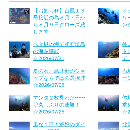
【お知らせ】台風１３
オ
号接近の為８月７日か
リ
ら８月９日クローズ致
ング
します
ベタ凪の海で初石垣島
外
の海を堪能
ト
☆2026/07/31
で！
夏の石垣島北部のショ
石
ップならではの選択肢
ーン
☆2026/07/28
マンタ２枚見れた〜〜
体
♡久しぶりの連勝！
求
☆2026/07/25
☆2
凪な１日！絶好のダイ
北