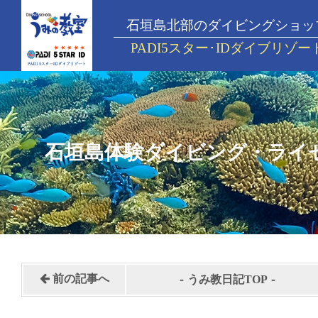
石垣島北部のダイビングショッ
PADI5スター･IDダイブリゾー
石垣島体験ダイビング・ライ
-
-
前の記事へ
うみ教日記TOP