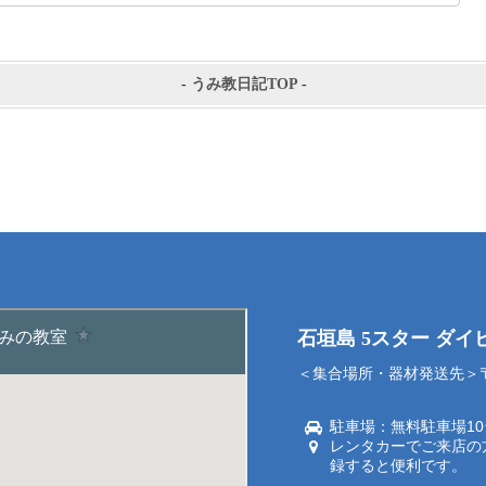
-
うみ教日記TOP
-
石垣島 5スター ダ
＜集合場所・器材発送先＞〒9
駐車場：無料駐車場1
レンタカーでご来店の
録すると便利です。