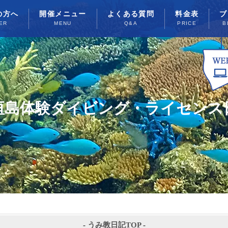
の方へ
開催メニュー
よくある質問
料金表
ブ
ER
MENU
Q&A
PRICE
B
垣島体験ダイビング・ライセンス
-
うみ教日記TOP
-