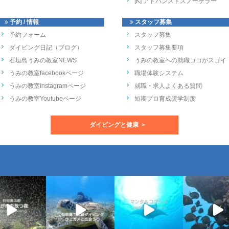
[K] アドバンスドスノーケラー
予約 / 情報
スタッフ募集
予約フォーム
スタッフ募集
ダイビング日記（ブログ）
スタッフ募集要項
石垣島うみの教室NEWS
うみの教室への就職ココがスゴイ
うみの教室facebookページ
職場体験システム
うみの教室Instagramページ
就職・求人よくある質問
うみの教室Youtubeページ
短期プロ育成奨学制度
ダイビングと健康 ＞