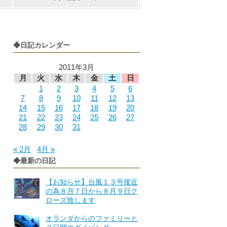
◆日記カレンダー
2011年3月
月
火
水
木
金
土
日
1
2
3
4
5
6
7
8
9
10
11
12
13
14
15
16
17
18
19
20
21
22
23
24
25
26
27
28
29
30
31
« 2月
4月 »
◆最新の日記
【お知らせ】台風１３号接近
の為８月７日から８月９日ク
ローズ致します
オランダからのファミリーと