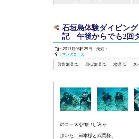
石垣島体験ダイビング
記 午後からでも2回
：2011月03日29日 天気：
：
マンタコース
最高気温:℃
最低気温:℃
水温:℃
ス
のコースを御申し込み
頂いた、岸本様と武岡様。