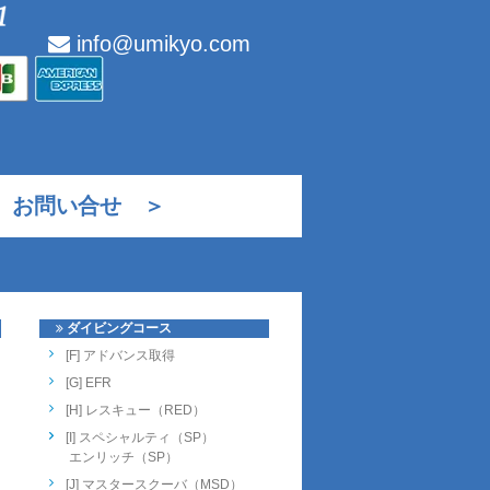
info@umikyo.com
お問い合せ ＞
ダイビングコース
[F] アドバンス取得
[G] EFR
[H] レスキュー（RED）
[I] スペシャルティ（SP）
エンリッチ（SP）
[J] マスタースクーバ（MSD）