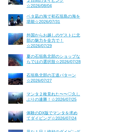
２日間のダイビング
☆2026/08/04
ベタ凪の海で初石垣島の海を
堪能☆2026/07/31
外国からお越しのゲストに北
部の魅力を全力で！
☆2026/07/29
夏の石垣島北部のショップな
らではの選択肢☆2026/07/28
石垣島北部の王道パターン
☆2026/07/27
マンタ２枚見れた〜〜♡久し
ぶりの連勝！☆2026/07/25
体験のDX版でマンタを求め
てダイビング☆2026/07/24
凪な１日！絶好のダイビング