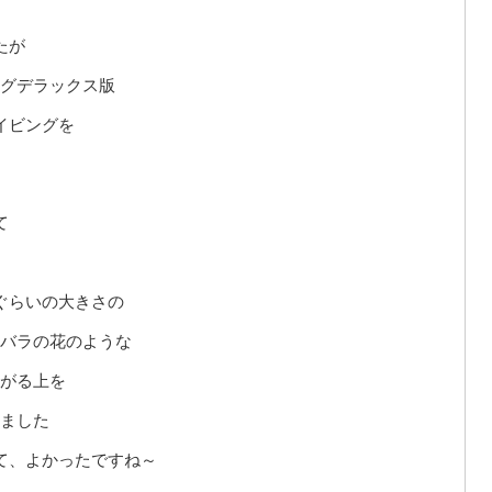
たが
グデラックス版
イビングを
て
ぐらいの大きさの
バラの花のような
がる上を
ました
て、よかったですね～