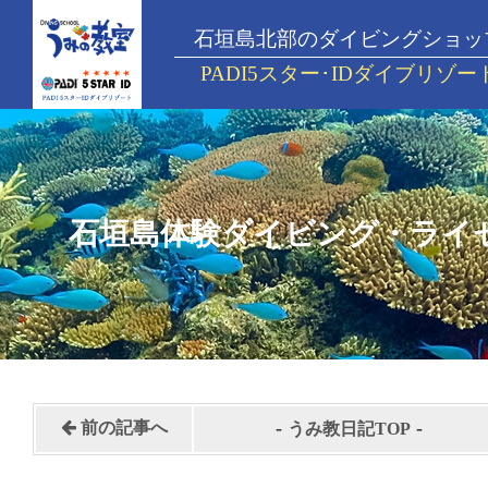
石垣島北部のダイビングショッ
PADI5スター･IDダイブリゾー
石垣島体験ダイビング・ライ
-
-
前の記事へ
うみ教日記TOP