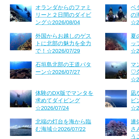
オランダからのファミ
ベ
リーと２日間のダイビ
の
ング☆2026/08/04
☆2
外国からお越しのゲス
夏
トに北部の魅力を全力
ッ
で！☆2026/07/29
☆2
石垣島北部の王道パタ
マ
ーン☆2026/07/27
♡
☆2
体験のDX版でマンタを
凪
求めてダイビング
ビ
☆2026/07/24
☆2
北端の灯台を海から臨
連
む海域☆2026/07/22
さ
う