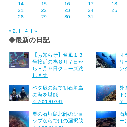
14
15
16
17
18
21
22
23
24
25
28
29
30
31
« 2月
4月 »
◆最新の日記
【お知らせ】台風１３
オ
号接近の為８月７日か
リ
ら８月９日クローズ致
ング
します
ベタ凪の海で初石垣島
外
の海を堪能
ト
☆2026/07/31
で！
夏の石垣島北部のショ
石
ップならではの選択肢
ーン