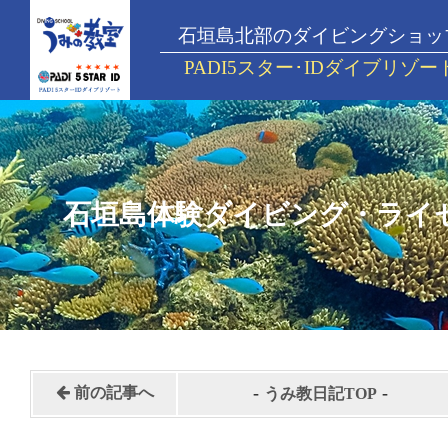
石垣島北部のダイビングショッ
PADI5スター･IDダイブリゾー
石垣島体験ダイビング・ライ
-
-
前の記事へ
うみ教日記TOP