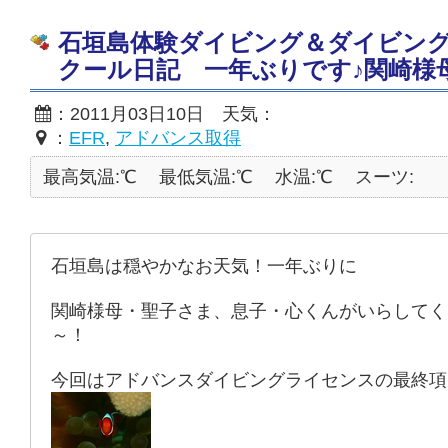
石垣島体験ダイビング＆ダイビン
クール日記 一年ぶりです♪関崎様
：2011月03日10日 天気：
：
EFR
,
アドバンス取得
最高気温:℃
最低気温:℃
水温:℃
スーツ:
石垣島は穏やかなお天気！一年ぶりに
関崎様母・聖子さま、息子・心くんがいらしてく
～！
今回はアドバンスダイビングライセンスの最終項