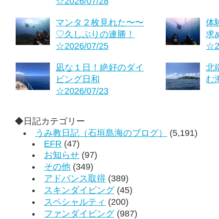
☆2026/07/28
マンタ２枚見れた〜〜
体
♡久しぶりの連勝！
求
☆2026/07/25
☆2
凪な１日！絶好のダイ
北
ビング日和
む海
☆2026/07/23
◆日記カテゴリー
うみ教日記（石垣島海のブログ）
(5,191)
EFR
(47)
お知らせ
(97)
その他
(349)
アドバンス取得
(389)
スキンダイビング
(45)
スペシャルティ
(200)
ファンダイビング
(987)