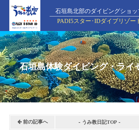
石垣島北部のダイビングショッ
PADI5スター･IDダイブリゾー
石垣島体験ダイビング・ライ
-
-
前の記事へ
うみ教日記TOP