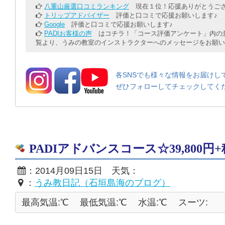
八重山厳選口コミランキング
現在１位！応援ありがとうござ
トリップアドバイザー
評価と口コミで応援お願いします♪
Google
評価と口コミで応援お願いします♪
PADIお客様の声
はコチラ！「コース評価アンケート」内の意
覧より、うみの教室のインストラクターへのメッセージをお願い
各SNSでも様々な情報をお届けし
ぜひフォローしてチェックしてく
PADIアドバンスコース☆39,800円+
：2014月09日15日 天気：
：
うみ教日記（石垣島海のブログ）
最高気温:℃
最低気温:℃
水温:℃
スーツ: