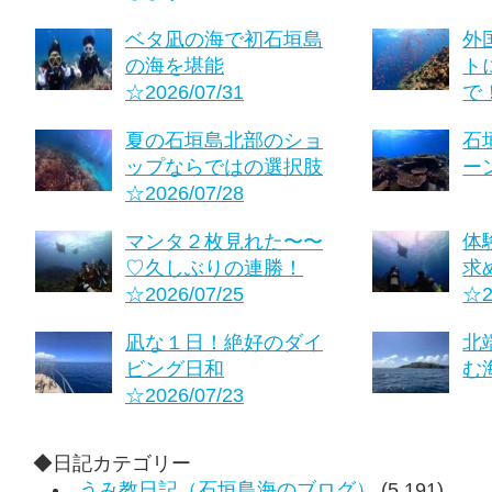
ベタ凪の海で初石垣島
外
の海を堪能
ト
☆2026/07/31
で！
夏の石垣島北部のショ
石
ップならではの選択肢
ーン
☆2026/07/28
マンタ２枚見れた〜〜
体
♡久しぶりの連勝！
求
☆2026/07/25
☆2
凪な１日！絶好のダイ
北
ビング日和
む海
☆2026/07/23
◆日記カテゴリー
うみ教日記（石垣島海のブログ）
(5,191)