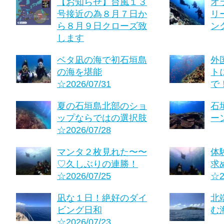
【お知らせ】台風１３
オ
号接近の為８月７日か
リ
ら８月９日クローズ致
ング
します
ベタ凪の海で初石垣島
外
の海を堪能
ト
☆2026/07/31
で！
夏の石垣島北部のショ
石
ップならではの選択肢
ーン
☆2026/07/28
マンタ２枚見れた〜〜
体
♡久しぶりの連勝！
求
☆2026/07/25
☆2
凪な１日！絶好のダイ
北
ビング日和
む海
☆2026/07/23