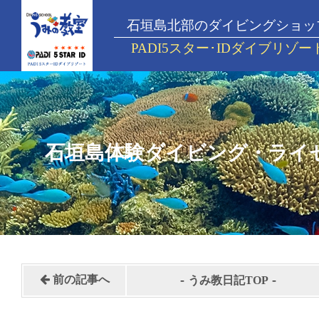
石垣島北部のダイビングショッ
PADI5スター･IDダイブリゾー
石垣島体験ダイビング・ライ
-
-
前の記事へ
うみ教日記TOP