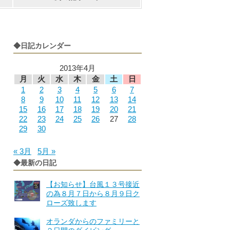
◆日記カレンダー
2013年4月
月
火
水
木
金
土
日
1
2
3
4
5
6
7
8
9
10
11
12
13
14
15
16
17
18
19
20
21
22
23
24
25
26
27
28
29
30
« 3月
5月 »
◆最新の日記
【お知らせ】台風１３号接近
の為８月７日から８月９日ク
ローズ致します
オランダからのファミリーと