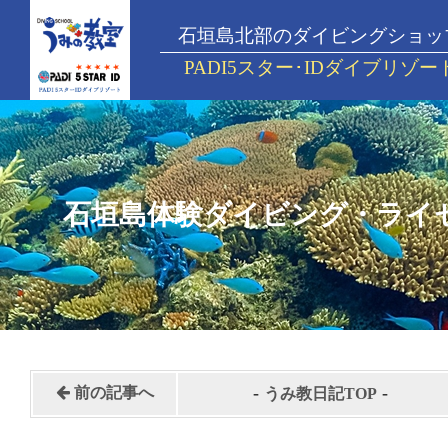
石垣島北部のダイビングショッ
PADI5スター･IDダイブリゾー
石垣島体験ダイビング・ライ
-
-
前の記事へ
うみ教日記TOP