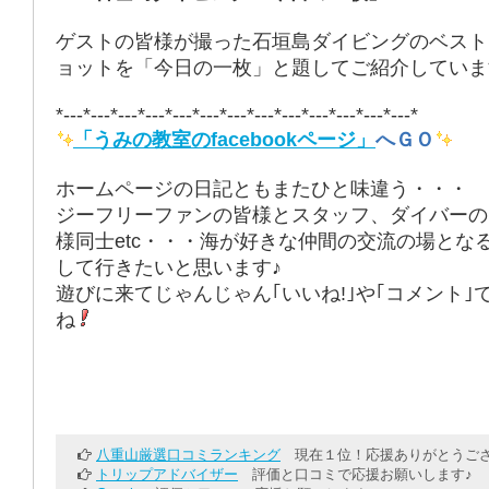
ゲストの皆様が撮った石垣島ダイビングのベスト
ョットを「今日の一枚」と題してご紹介していま
*---*---*---*---*---*---*---*---*---*---*---*---*---*
「うみの教室のfacebookページ」
へＧＯ
ホームページの日記ともまたひと味違う・・・
ジーフリーファンの皆様とスタッフ、ダイバーの
様同士etc・・・海が好きな仲間の交流の場とな
して行きたいと思います♪
遊びに来てじゃんじゃん｢いいね!｣や｢コメント｣
ね
八重山厳選口コミランキング
現在１位！応援ありがとうござ
トリップアドバイザー
評価と口コミで応援お願いします♪