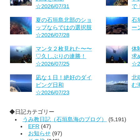
☆2026/07/31
で！
夏の石垣島北部のショ
石
ップならではの選択肢
ーン
☆2026/07/28
マンタ２枚見れた〜〜
体
♡久しぶりの連勝！
求
☆2026/07/25
☆2
凪な１日！絶好のダイ
北
ビング日和
む海
☆2026/07/23
◆日記カテゴリー
うみ教日記（石垣島海のブログ）
(5,191)
EFR
(47)
お知らせ
(97)