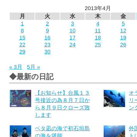
2013年4月
月
火
水
木
金
1
2
3
4
5
8
9
10
11
12
15
16
17
18
19
22
23
24
25
26
29
30
« 3月
5月 »
◆最新の日記
【お知らせ】台風１３
オ
号接近の為８月７日か
リ
ら８月９日クローズ致
ング
します
ベタ凪の海で初石垣島
外
の海を堪能
ト