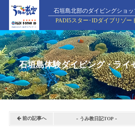
石垣島北部のダイビングショッ
PADI5スター･IDダイブリゾー
石垣島体験ダイビング・ライ
-
-
前の記事へ
うみ教日記TOP