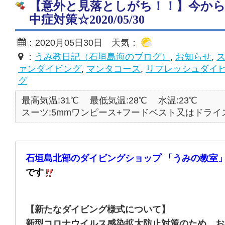
【意外と見落としがち！！】今か
中症対策☆2020/05/30
：2020月05日30日 天気：
：
うみ教日記（石垣島海のブログ）
,
お知らせ
,
ァンダイビング
,
マンタコース
,
リフレッシュダイ
グ
最高気温:31℃
最低気温:28℃
水温:23℃
スーツ:5mmワンピース+フードベスト又はドライ
石垣島北部のダイビングショップ 「うみの教室」
です
【新たなダイビング様式について】
新型コロナウイルス感染拡大防止対策のため、お