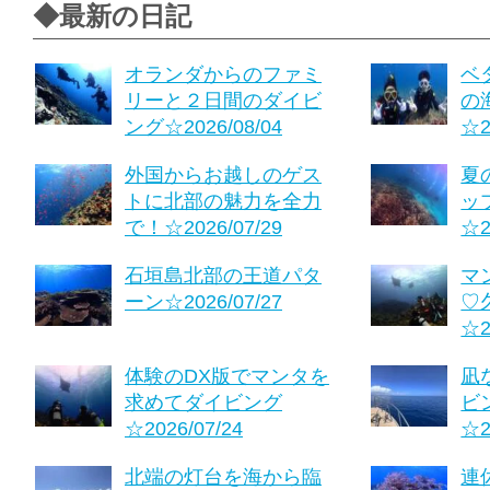
◆最新の日記
オランダからのファミ
ベ
リーと２日間のダイビ
の
ング☆2026/08/04
☆2
外国からお越しのゲス
夏
トに北部の魅力を全力
ッ
で！☆2026/07/29
☆2
石垣島北部の王道パタ
マ
ーン☆2026/07/27
♡
☆2
体験のDX版でマンタを
凪
求めてダイビング
ビ
☆2026/07/24
☆2
北端の灯台を海から臨
連