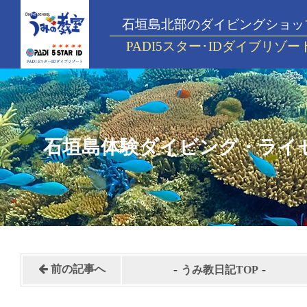
石垣島北部のダイビングショッ
PADI5スター･IDダイブリゾー
石垣島体験ダイビング・ライ
-
-
前の記事へ
うみ教日記TOP