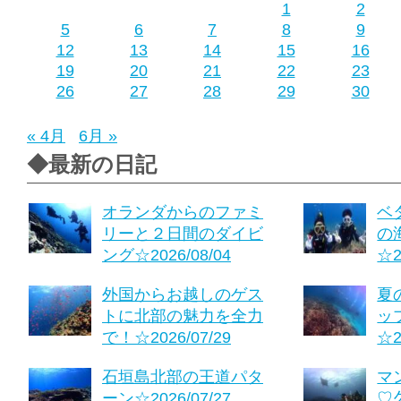
1
2
5
6
7
8
9
12
13
14
15
16
19
20
21
22
23
26
27
28
29
30
« 4月
6月 »
◆最新の日記
オランダからのファミ
ベ
リーと２日間のダイビ
の
ング☆2026/08/04
☆2
外国からお越しのゲス
夏
トに北部の魅力を全力
ッ
で！☆2026/07/29
☆2
石垣島北部の王道パタ
マ
ーン☆2026/07/27
♡