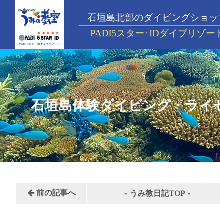
石垣島北部のダイビングショッ
PADI5スター･IDダイブリゾー
石垣島体験ダイビング・ライ
-
-
前の記事へ
うみ教日記TOP