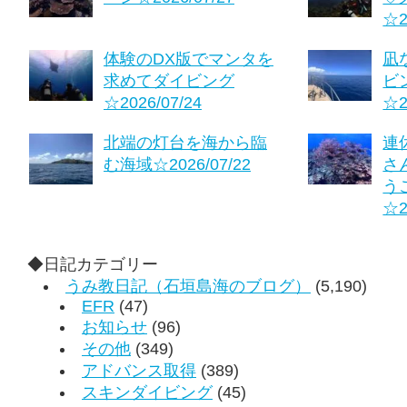
☆2
体験のDX版でマンタを
凪
求めてダイビング
ビ
☆2026/07/24
☆2
北端の灯台を海から臨
連
む海域☆2026/07/22
さ
う
☆2
◆日記カテゴリー
うみ教日記（石垣島海のブログ）
(5,190)
EFR
(47)
お知らせ
(96)
その他
(349)
アドバンス取得
(389)
スキンダイビング
(45)