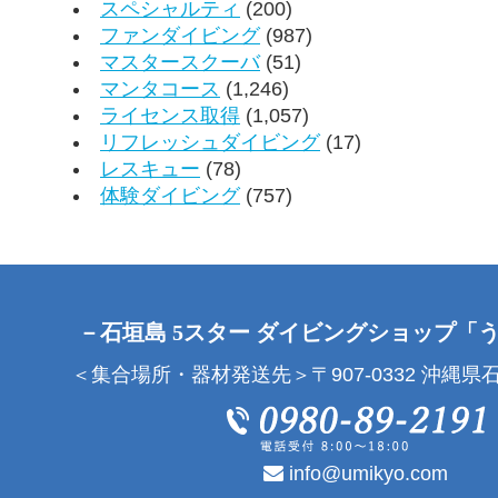
スペシャルティ
(200)
ファンダイビング
(987)
マスタースクーバ
(51)
マンタコース
(1,246)
ライセンス取得
(1,057)
リフレッシュダイビング
(17)
レスキュー
(78)
体験ダイビング
(757)
－石垣島 5スター ダイビングショップ「
＜集合場所・器材発送先＞〒907-0332 沖縄県石
info@umikyo.com