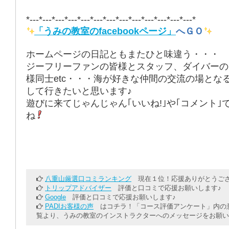
*---*---*---*---*---*---*---*---*---*---*---*---*---*
「うみの教室のfacebookページ」
へＧＯ
ホームページの日記ともまたひと味違う・・・
ジーフリーファンの皆様とスタッフ、ダイバーの
様同士etc・・・海が好きな仲間の交流の場とな
して行きたいと思います♪
遊びに来てじゃんじゃん｢いいね!｣や｢コメント｣
ね
八重山厳選口コミランキング
現在１位！応援ありがとうござ
トリップアドバイザー
評価と口コミで応援お願いします♪
Google
評価と口コミで応援お願いします♪
PADIお客様の声
はコチラ！「コース評価アンケート」内の意
覧より、うみの教室のインストラクターへのメッセージをお願い