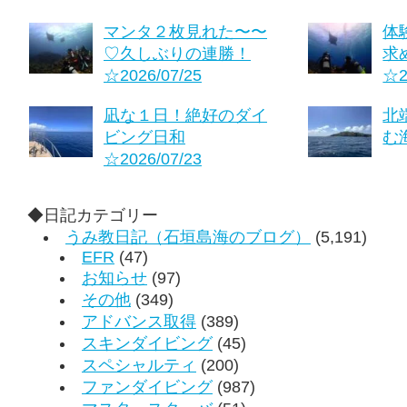
マンタ２枚見れた〜〜
体
♡久しぶりの連勝！
求
☆2026/07/25
☆2
凪な１日！絶好のダイ
北
ビング日和
む海
☆2026/07/23
◆日記カテゴリー
うみ教日記（石垣島海のブログ）
(5,191)
EFR
(47)
お知らせ
(97)
その他
(349)
アドバンス取得
(389)
スキンダイビング
(45)
スペシャルティ
(200)
ファンダイビング
(987)