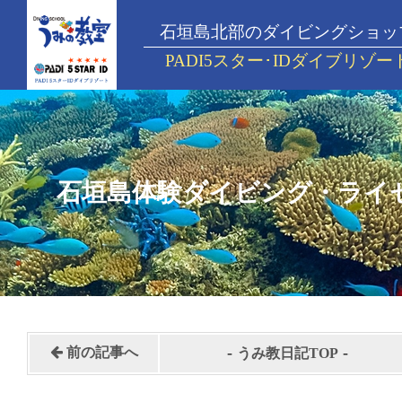
石垣島北部のダイビングショッ
PADI5スター･IDダイブリゾー
石垣島体験ダイビング・ライ
-
-
前の記事へ
うみ教日記TOP