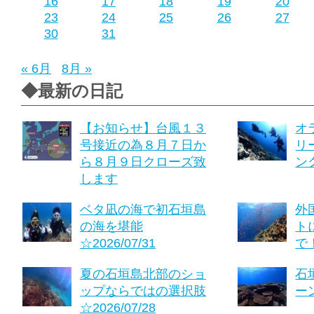
16
17
18
19
20
23
24
25
26
27
30
31
« 6月
8月 »
◆最新の日記
【お知らせ】台風１３
オ
号接近の為８月７日か
リ
ら８月９日クローズ致
ング
します
ベタ凪の海で初石垣島
外
の海を堪能
ト
☆2026/07/31
で！
夏の石垣島北部のショ
石
ップならではの選択肢
ーン
☆2026/07/28