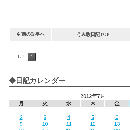
-
-
前の記事へ
うみ教日記TOP
1 / 1
1
◆日記カレンダー
2012年7月
月
火
水
木
金
2
3
4
5
6
9
10
11
12
13