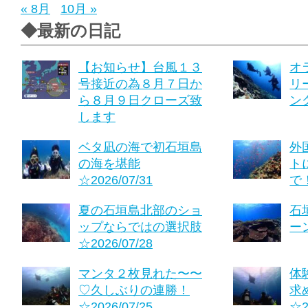
« 8月
10月 »
◆最新の日記
【お知らせ】台風１３
オ
号接近の為８月７日か
リ
ら８月９日クローズ致
ング
します
ベタ凪の海で初石垣島
外
の海を堪能
ト
☆2026/07/31
で！
夏の石垣島北部のショ
石
ップならではの選択肢
ーン
☆2026/07/28
マンタ２枚見れた〜〜
体
♡久しぶりの連勝！
求
☆2026/07/25
☆2