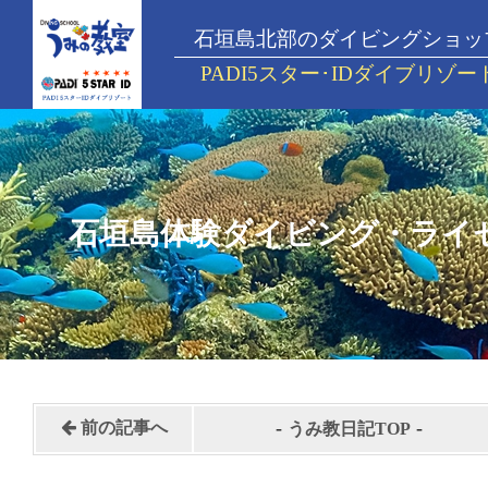
石垣島北部のダイビングショッ
PADI5スター･IDダイブリゾー
石垣島体験ダイビング・ライ
-
-
前の記事へ
うみ教日記TOP