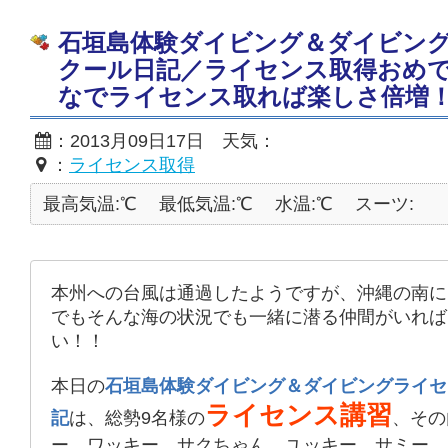
石垣島体験ダイビング＆ダイビン
クール日記／ライセンス取得おめ
なでライセンス取れば楽しさ倍増
：2013月09日17日 天気：
：
ライセンス取得
最高気温:℃
最低気温:℃
水温:℃
スーツ:
本州への台風は通過したようですが、沖縄の南に
でもそんな海の状況でも一緒に潜る仲間がいれば
い！！
本日の
石垣島体験ダイビング＆ダイビングライセ
ライセンス講習
記
は、総勢9名様の
、その
ー、ワッキー、サクちゃん、ユッキー、サミー、