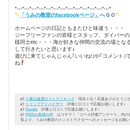
*---*---*---*---*---*---*---*---*---*---*---*---*---*
「うみの教室のfacebookページ」
へＧＯ
ホームページの日記ともまたひと味違う・・・
ジーフリーファンの皆様とスタッフ、ダイバーの
様同士etc・・・海が好きな仲間の交流の場とな
して行きたいと思います♪
遊びに来てじゃんじゃん｢いいね!｣や｢コメント｣
ね
八重山厳選口コミランキング
現在１位！応援ありがとうござ
トリップアドバイザー
評価と口コミで応援お願いします♪
Google
評価と口コミで応援お願いします♪
PADIお客様の声
はコチラ！「コース評価アンケート」内の意
覧より、うみの教室のインストラクターへのメッセージをお願い