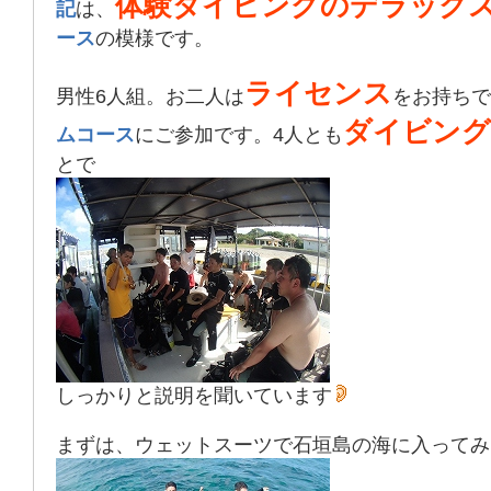
体験ダイビングのデラック
記
は、
ース
の模様です。
ライセンス
男性6人組。お二人は
をお持ちで
ダイビング
ムコース
にご参加です。4人とも
とで
しっかりと説明を聞いています
まずは、ウェットスーツで石垣島の海に入ってみ