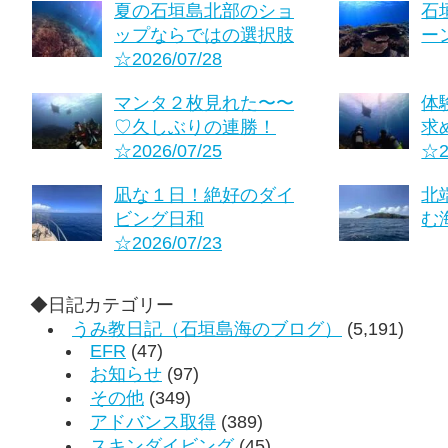
夏の石垣島北部のショ
石
ップならではの選択肢
ーン
☆2026/07/28
マンタ２枚見れた〜〜
体
♡久しぶりの連勝！
求
☆2026/07/25
☆2
凪な１日！絶好のダイ
北
ビング日和
む海
☆2026/07/23
◆日記カテゴリー
うみ教日記（石垣島海のブログ）
(5,191)
EFR
(47)
お知らせ
(97)
その他
(349)
アドバンス取得
(389)
スキンダイビング
(45)