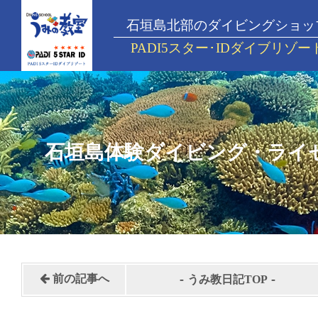
石垣島北部のダイビングショッ
PADI5スター･IDダイブリゾー
石垣島体験ダイビング・ライ
-
-
前の記事へ
うみ教日記TOP