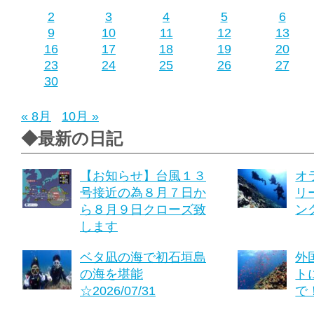
2
3
4
5
6
9
10
11
12
13
16
17
18
19
20
23
24
25
26
27
30
« 8月
10月 »
◆最新の日記
【お知らせ】台風１３
オ
号接近の為８月７日か
リ
ら８月９日クローズ致
ング
します
ベタ凪の海で初石垣島
外
の海を堪能
ト
☆2026/07/31
で！