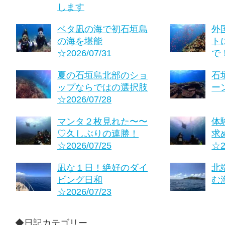
します
ベタ凪の海で初石垣島
外
の海を堪能
ト
☆2026/07/31
で！
夏の石垣島北部のショ
石
ップならではの選択肢
ーン
☆2026/07/28
マンタ２枚見れた〜〜
体
♡久しぶりの連勝！
求
☆2026/07/25
☆2
凪な１日！絶好のダイ
北
ビング日和
む海
☆2026/07/23
◆日記カテゴリー