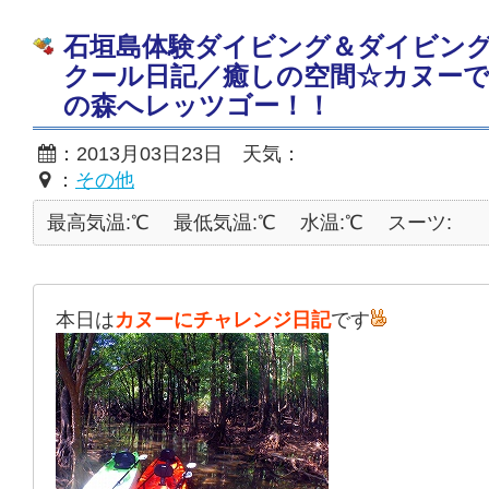
石垣島体験ダイビング＆ダイビン
クール日記／癒しの空間☆カヌー
の森へレッツゴー！！
：2013月03日23日 天気：
：
その他
最高気温:℃
最低気温:℃
水温:℃
スーツ:
本日は
カヌーにチャレンジ日記
です