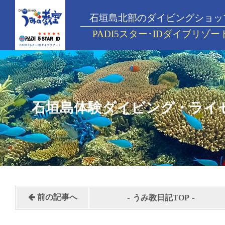
石垣島北部のダイビングショッ
PADI5スター･IDダイブリゾー
石垣島体験ダイビング・ライ
-
-
前の記事へ
うみ教日記TOP