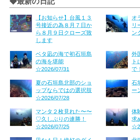
◆最新の日記
【お知らせ】台風１３
オ
号接近の為８月７日か
リ
ら８月９日クローズ致
ング
します
ベタ凪の海で初石垣島
外
の海を堪能
ト
☆2026/07/31
で！
夏の石垣島北部のショ
石
ップならではの選択肢
ーン
☆2026/07/28
マンタ２枚見れた〜〜
体
♡久しぶりの連勝！
求
☆2026/07/25
☆2