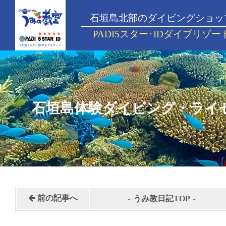
石垣島北部のダイビングショッ
PADI5スター･IDダイブリゾー
石垣島体験ダイビング・ライ
-
-
前の記事へ
うみ教日記TOP