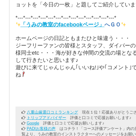
ョットを「今日の一枚」と題してご紹介していま
*---*---*---*---*---*---*---*---*---*---*---*---*---*
「うみの教室のfacebookページ」
へＧＯ
ホームページの日記ともまたひと味違う・・・
ジーフリーファンの皆様とスタッフ、ダイバーの
様同士etc・・・海が好きな仲間の交流の場とな
して行きたいと思います♪
遊びに来てじゃんじゃん｢いいね!｣や｢コメント｣
ね
八重山厳選口コミランキング
現在１位！応援ありがとうござ
トリップアドバイザー
評価と口コミで応援お願いします♪
Google
評価と口コミで応援お願いします♪
PADIお客様の声
はコチラ！「コース評価アンケート」内の意
覧より、うみの教室のインストラクターへのメッセージをお願い