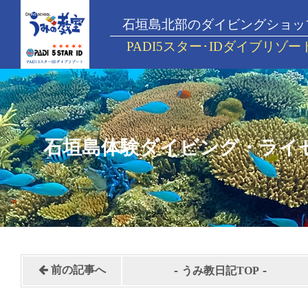
石垣島北部のダイビングショッ
PADI5スター･IDダイブリゾー
石垣島体験ダイビング・ライ
-
-
前の記事へ
うみ教日記TOP