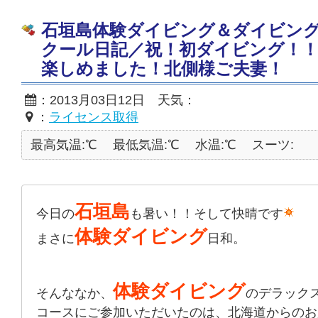
石垣島体験ダイビング＆ダイビン
クール日記／祝！初ダイビング！
楽しめました！北側様ご夫妻！
：2013月03日12日 天気：
：
ライセンス取得
最高気温:℃
最低気温:℃
水温:℃
スーツ:
石垣島
今日の
も暑い！！そして快晴です
体験ダイビング
まさに
日和。
体験ダイビング
そんななか、
のデラック
コースにご参加いただいたのは、北海道からのお