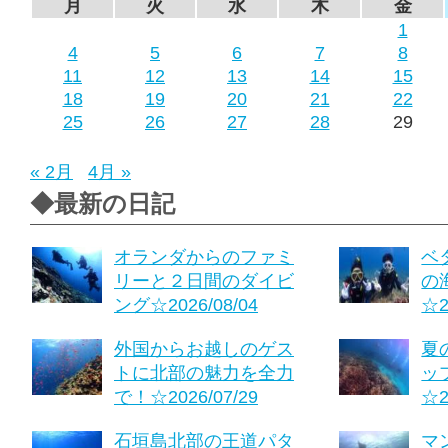
月
火
水
木
金
1
4
5
6
7
8
11
12
13
14
15
18
19
20
21
22
25
26
27
28
29
« 2月
4月 »
◆最新の日記
オランダからのファミ
ベ
リーと２日間のダイビ
の
ング☆2026/08/04
☆2
外国からお越しのゲス
夏
トに北部の魅力を全力
ッ
で！☆2026/07/29
☆2
石垣島北部の王道パタ
マ