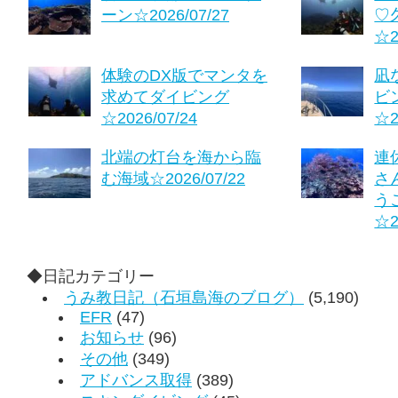
ーン☆2026/07/27
♡
☆2
体験のDX版でマンタを
凪
求めてダイビング
ビ
☆2026/07/24
☆2
北端の灯台を海から臨
連
む海域☆2026/07/22
さ
う
☆2
◆日記カテゴリー
うみ教日記（石垣島海のブログ）
(5,190)
EFR
(47)
お知らせ
(96)
その他
(349)
アドバンス取得
(389)