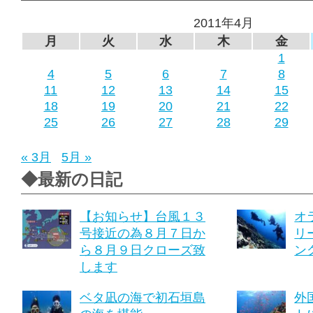
2011年4月
月
火
水
木
金
1
4
5
6
7
8
11
12
13
14
15
18
19
20
21
22
25
26
27
28
29
« 3月
5月 »
◆最新の日記
【お知らせ】台風１３
オ
号接近の為８月７日か
リ
ら８月９日クローズ致
ング
します
ベタ凪の海で初石垣島
外