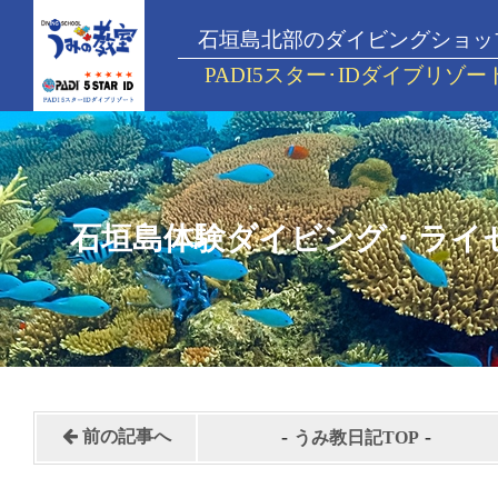
石垣島北部のダイビングショッ
PADI5スター･IDダイブリゾー
石垣島体験ダイビング・ライ
-
-
前の記事へ
うみ教日記TOP