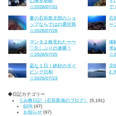
の海を堪能
ト
☆2026/07/31
で！
夏の石垣島北部のショ
石
ップならではの選択肢
ーン
☆2026/07/28
マンタ２枚見れた〜〜
体
♡久しぶりの連勝！
求
☆2026/07/25
☆2
凪な１日！絶好のダイ
北
ビング日和
む海
☆2026/07/23
◆日記カテゴリー
うみ教日記（石垣島海のブログ）
(5,191)
EFR
(47)
お知らせ
(97)