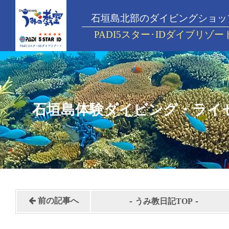
石垣島北部のダイビングショッ
PADI5スター･IDダイブリゾー
石垣島体験ダイビング・ライ
-
-
前の記事へ
うみ教日記TOP