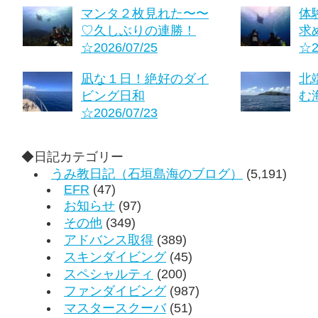
マンタ２枚見れた〜〜
体
♡久しぶりの連勝！
求
☆2026/07/25
☆2
凪な１日！絶好のダイ
北
ビング日和
む海
☆2026/07/23
◆日記カテゴリー
うみ教日記（石垣島海のブログ）
(5,191)
EFR
(47)
お知らせ
(97)
その他
(349)
アドバンス取得
(389)
スキンダイビング
(45)
スペシャルティ
(200)
ファンダイビング
(987)
マスタースクーバ
(51)