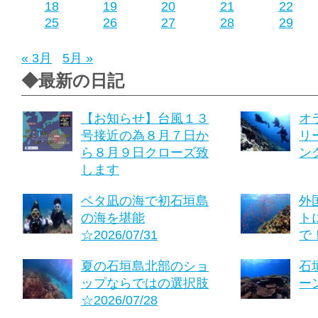
18
19
20
21
22
25
26
27
28
29
« 3月
5月 »
◆最新の日記
【お知らせ】台風１３
オ
号接近の為８月７日か
リ
ら８月９日クローズ致
ング
します
ベタ凪の海で初石垣島
外
の海を堪能
ト
☆2026/07/31
で！
夏の石垣島北部のショ
石
ップならではの選択肢
ーン
☆2026/07/28