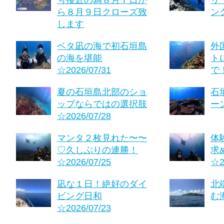
ら８月９日クローズ致
ング
します
ベタ凪の海で初石垣島
外
の海を堪能
ト
☆2026/07/31
で！
夏の石垣島北部のショ
石
ップならではの選択肢
ーン
☆2026/07/28
マンタ２枚見れた〜〜
体
♡久しぶりの連勝！
求
☆2026/07/25
☆2
凪な１日！絶好のダイ
北
ビング日和
む海
☆2026/07/23