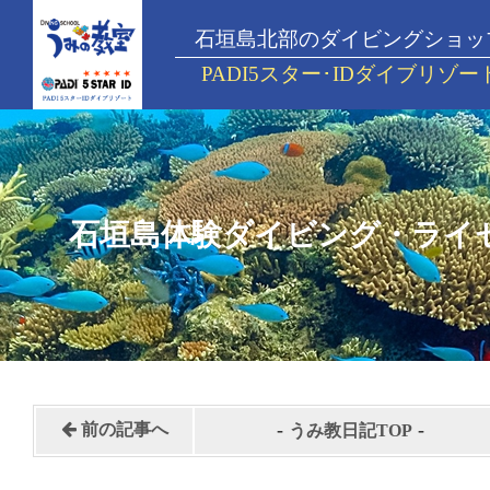
石垣島北部のダイビングショッ
PADI5スター･IDダイブリゾー
石垣島体験ダイビング・ライ
-
-
前の記事へ
うみ教日記TOP