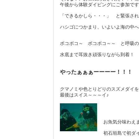
午後から体験ダイビングにご参加です
「できるかしら・・・」 と緊張され
ハシゴにつかまり、いよいよ海の中へ
ボコボコ～ ボコボコ～～ と呼吸の
水底まで耳抜き頑張りながら到着！
やったぁぁぁーーーー！！！
クマノミや色とりどりのスズメダイを
最後はスイス～～～イ♪
お魚気分味わえ
初石垣島で初ダ