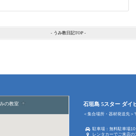
-
うみ教日記TOP
-
石垣島 5スター ダ
＜集合場所・器材発送先＞〒9
駐車場：無料駐車場1
レンタカーでご来店の