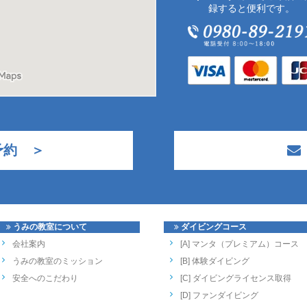
録すると便利です。
予約 ＞
うみの教室について
ダイビングコース
会社案内
[A] マンタ（プレミアム）コース
うみの教室のミッション
[B] 体験ダイビング
安全へのこだわり
[C] ダイビングライセンス取得
[D] ファンダイビング