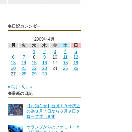
◆日記カレンダー
2009年4月
月
火
水
木
金
土
日
1
2
3
4
5
6
7
8
9
10
11
12
13
14
15
16
17
18
19
20
21
22
23
24
25
26
27
28
29
30
« 3月
5月 »
◆最新の日記
【お知らせ】台風１３号接近
の為８月７日から８月９日ク
ローズ致します
オランダからのファミリーと