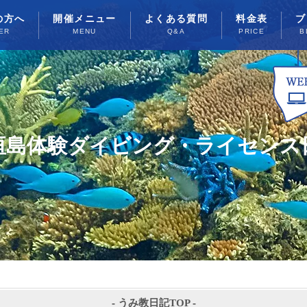
の方へ
開催メニュー
よくある質問
料金表
ブ
ER
MENU
Q&A
PRICE
B
垣島体験ダイビング・ライセンス
-
うみ教日記TOP
-