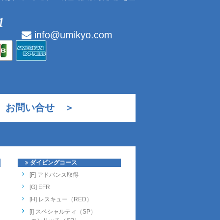
info@umikyo.com
お問い合せ ＞
ダイビングコース
[F] アドバンス取得
[G] EFR
[H] レスキュー（RED）
[I] スペシャルティ（SP）