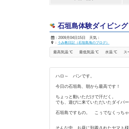
石垣島体験ダイビング
：2009月04日15日 天気：
：
うみ教日記（石垣島海のブログ）
最高気温:℃
最低気温:℃
水温:℃
ス
ハロ～ バンです。
今日の石垣島、朝から最高です！
ちょっと動いただけで汗だく。
でも、遊びに来ていただいたダイバー
石垣島ですもの。 こぅでなくっちゃ
そんな中、お昼に到着されたヤマト様