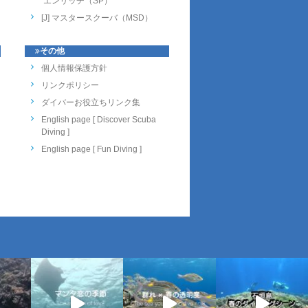
エンリッチ（SP）
[J] マスタースクーバ（MSD）
その他
個人情報保護方針
リンクポリシー
ダイバーお役立ちリンク集
English page [ Discover Scuba
Diving ]
English page [ Fun Diving ]