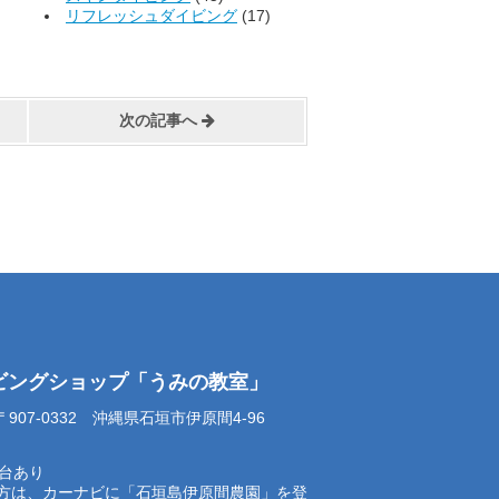
リフレッシュダイビング
(17)
次の記事へ
イビングショップ「うみの教室」
07-0332 沖縄県石垣市伊原間4-96
0台あり
方は、カーナビに「石垣島伊原間農園」を登