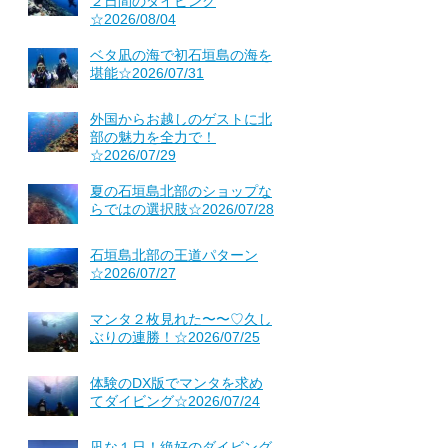
２日間のダイビング
☆2026/08/04
ベタ凪の海で初石垣島の海を
堪能☆2026/07/31
外国からお越しのゲストに北
部の魅力を全力で！
☆2026/07/29
夏の石垣島北部のショップな
らではの選択肢☆2026/07/28
石垣島北部の王道パターン
☆2026/07/27
マンタ２枚見れた〜〜♡久し
ぶりの連勝！☆2026/07/25
体験のDX版でマンタを求め
てダイビング☆2026/07/24
凪な１日！絶好のダイビング