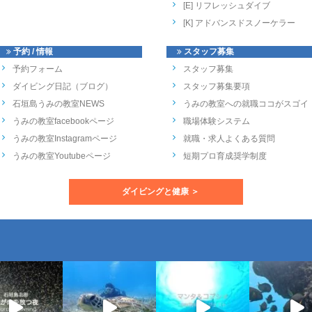
[E] リフレッシュダイブ
[K] アドバンスドスノーケラー
予約 / 情報
スタッフ募集
予約フォーム
スタッフ募集
ダイビング日記（ブログ）
スタッフ募集要項
石垣島うみの教室NEWS
うみの教室への就職ココがスゴイ
うみの教室facebookページ
職場体験システム
うみの教室Instagramページ
就職・求人よくある質問
うみの教室Youtubeページ
短期プロ育成奨学制度
ダイビングと健康 ＞