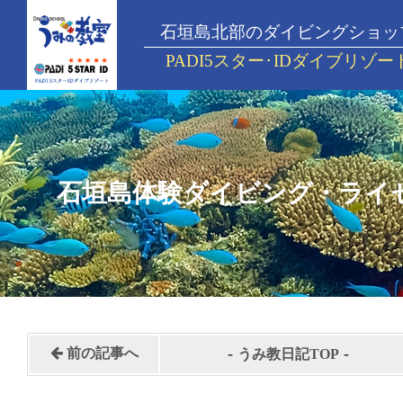
石垣島北部のダイビングショッ
PADI5スター･IDダイブリゾー
石垣島体験ダイビング・ライ
-
-
前の記事へ
うみ教日記TOP