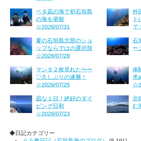
ベタ凪の海で初石垣島
外
の海を堪能
ト
☆2026/07/31
で！
夏の石垣島北部のショ
石
ップならではの選択肢
ーン
☆2026/07/28
マンタ２枚見れた〜〜
体
♡久しぶりの連勝！
求
☆2026/07/25
☆2
凪な１日！絶好のダイ
北
ビング日和
む海
☆2026/07/23
◆日記カテゴリー
うみ教日記（石垣島海のブログ）
(5,191)