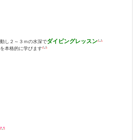
ダイビングレッスン
動し２～３ｍの水深で
を本格的に学びます