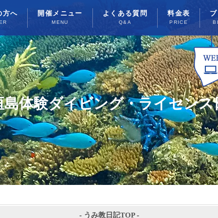
の方へ
開催メニュー
よくある質問
料金表
ブ
ER
MENU
Q&A
PRICE
B
垣島体験ダイビング・ライセンス
-
うみ教日記TOP
-