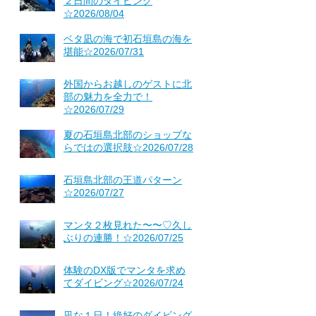
２日間のダイビング
☆2026/08/04
ベタ凪の海で初石垣島の海を
堪能☆2026/07/31
外国からお越しのゲストに北
部の魅力を全力で！
☆2026/07/29
夏の石垣島北部のショップな
らではの選択肢☆2026/07/28
石垣島北部の王道パターン
☆2026/07/27
マンタ２枚見れた〜〜♡久し
ぶりの連勝！☆2026/07/25
体験のDX版でマンタを求め
てダイビング☆2026/07/24
凪な１日！絶好のダイビング