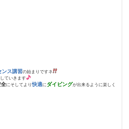
センス講習
の始まりですネ
していきます
安全
快適
ダイビング
にそしてより
に
が出来るように楽しく