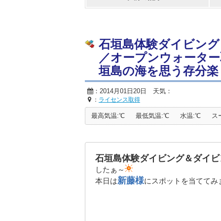
石垣島体験ダイビング
／オープンウォーター
垣島の海を思う存分楽
：2014月01日20日 天気：
：
ライセンス取得
最高気温:℃
最低気温:℃
水温:℃
ス
石垣島体験ダイビング＆ダイビ
したぁ～
新藤様
本日は
にスポットを当ててみ