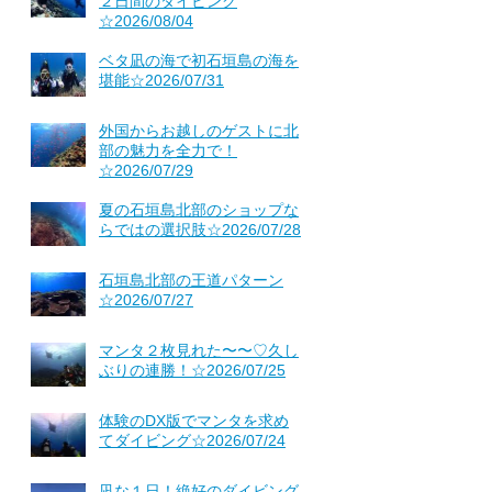
２日間のダイビング
☆2026/08/04
ベタ凪の海で初石垣島の海を
堪能☆2026/07/31
外国からお越しのゲストに北
部の魅力を全力で！
☆2026/07/29
夏の石垣島北部のショップな
らではの選択肢☆2026/07/28
石垣島北部の王道パターン
☆2026/07/27
マンタ２枚見れた〜〜♡久し
ぶりの連勝！☆2026/07/25
体験のDX版でマンタを求め
てダイビング☆2026/07/24
凪な１日！絶好のダイビング