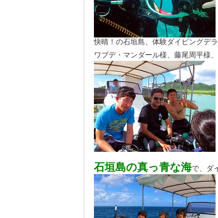
快晴！の石垣島、体験ダイビングデラ
ワブデ・マンダール様、藤尾周平様、
石垣島の真っ青な海
で、ダ