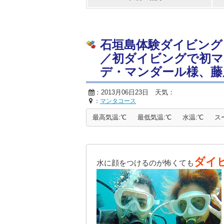
石垣島体験ダイビング
／初ダイビングで初マ
デ・マンダール様、藤
：2013月06日23日 天気：
：
マンタコース
最高気温:℃
最低気温:℃
水温:℃
ス
ダイ
水に顔をつけるのが怖くても