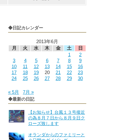
◆日記カレンダー
2013年6月
月
火
水
木
金
土
日
1
2
3
4
5
6
7
8
9
10
11
12
13
14
15
16
17
18
19
20
21
22
23
24
25
26
27
28
29
30
« 5月
7月 »
◆最新の日記
【お知らせ】台風１３号接近
の為８月７日から８月９日ク
ローズ致します
オランダからのファミリーと