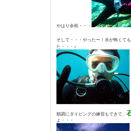
やはり余裕・・・
そして・・・やったー！水が怖くても
た・・・♪
順調にダイビングの練習もできて、
よ・・・