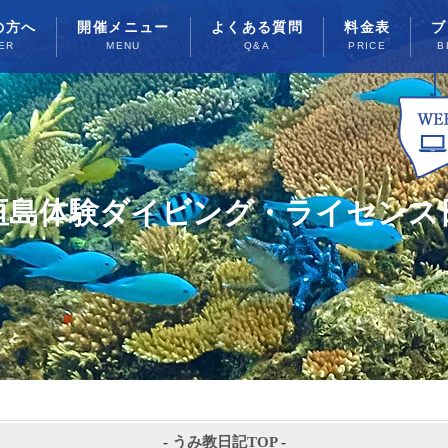
の方へ
開催メニュー
よくある質問
料金表
ブ
ER
MENU
Q&A
PRICE
B
垣島体験ダイビング・ライセンス
-
うみ教日記TOP
-