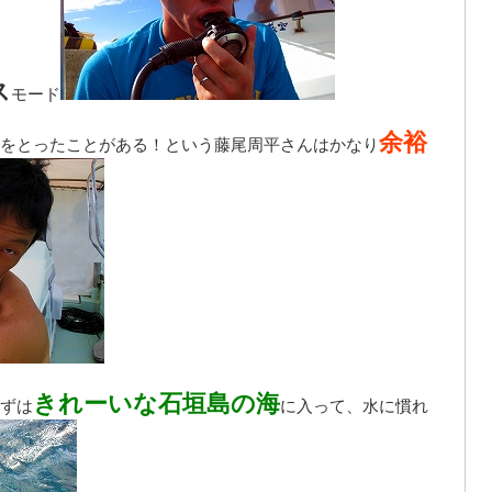
ス
モード
余裕
をとったことがある！という藤尾周平さんはかなり
きれーいな石垣島の海
ずは
に入って、水に慣れ