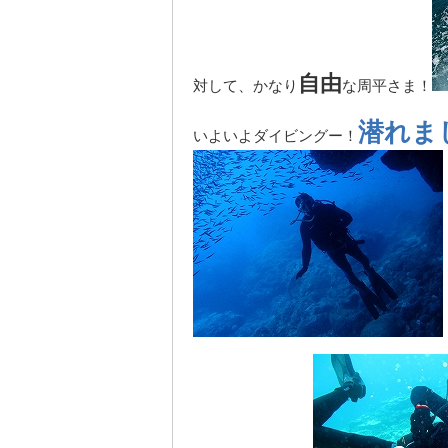
自由
対して、かなり
な周平さま！
潜れま
いよいよダイビングー！