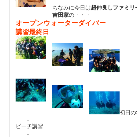
ちなみに今日は
超仲良しファミリ
吉田家
の・・・
オープンウォーターダイバー
講習最終日
初日の
↓
ビーチ講習
↓