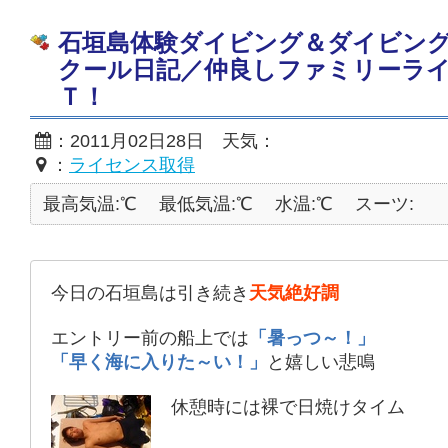
石垣島体験ダイビング＆ダイビン
クール日記／仲良しファミリーラ
Ｔ！
：2011月02日28日 天気：
：
ライセンス取得
最高気温:℃
最低気温:℃
水温:℃
スーツ:
今日の石垣島は引き続き
天気絶好調
エントリー前の船上では
「暑っつ～！」
「早く海に入りた～い！」
と嬉しい悲鳴
休憩時には裸で日焼けタイム