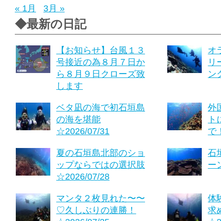
« 1月
3月 »
◆最新の日記
【お知らせ】台風１３
オ
号接近の為８月７日か
リ
ら８月９日クローズ致
ング
します
ベタ凪の海で初石垣島
外
の海を堪能
ト
☆2026/07/31
で！
夏の石垣島北部のショ
石
ップならではの選択肢
ーン
☆2026/07/28
マンタ２枚見れた〜〜
体
♡久しぶりの連勝！
求