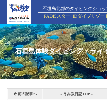
石垣島北部のダイビングショッ
PADI5スター･IDダイブリゾー
石垣島体験ダイビング・ライ
-
-
前の記事へ
うみ教日記TOP